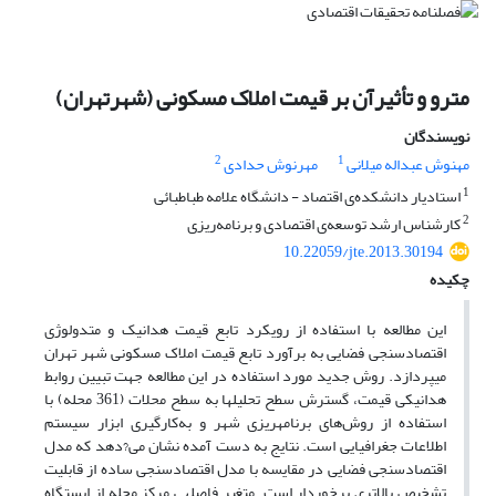
مترو و تأثیرآن بر قیمت املاک مسکونی (‌شهرتهران)‌
نویسندگان
2
1
مهنوش عبداله میلانی
مهرنوش حدادی
1
استادیار دانشکده‌ی اقتصاد - دانشگاه علامه طباطبائی
2
کارشناس ارشد توسعه‌ی اقتصادی و برنامه‌ریزی
10.22059/jte.2013.30194
چکیده
این مطالعه با استفاده از رویکرد تابع قیمت هدانیک و متدولوژی
اقتصادسنجی فضایی به برآورد تابع قیمت املاک مسکونی شهر تهران
می‎پردازد. روش جدید مورد استفاده در این مطالعه جهت تبیین روابط
هدانیکی قیمت، گسترش سطح تحلیل‎ها به سطح محلات (361 محله) با
استفاده از روش‌های برنامه‎ریزی شهر و به‌کارگیری ابزار سیستم
اطلاعات جغرافیایی است. نتایج به دست آمده نشان می?دهد که مدل
اقتصادسنجی فضایی در مقایسه با مدل اقتصادسنجی ساده از قابلیت
تشخیص بالاتری برخوردار است. متغیر فاصله‎ی مرکز محله از ایستگاه