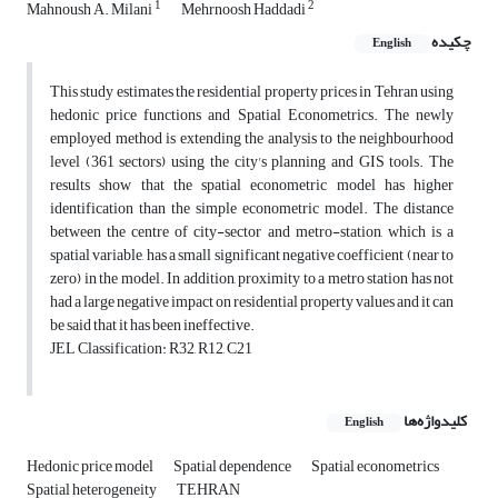
1
2
Mahnoush A. Milani
Mehrnoosh Haddadi
چکیده
English
This study estimates the residential property prices in Tehran using
hedonic price functions and Spatial Econometrics. The newly
employed method is extending the analysis to the neighbourhood
level (361 sectors) using the city's planning and GIS tools. The
results show that the spatial econometric model has higher
identification than the simple econometric model. The distance
between the centre of city-sector and metro-station, which is a
spatial variable, has a small significant negative coefficient (near to
zero) in the model. In addition, proximity to a metro station has not
had a large negative impact on residential property values and it can
be said that it has been ineffective.
JEL Classification: R32, R12, C21
کلیدواژه‌ها
English
Hedonic price model
Spatial dependence
Spatial econometrics
Spatial heterogeneity
TEHRAN