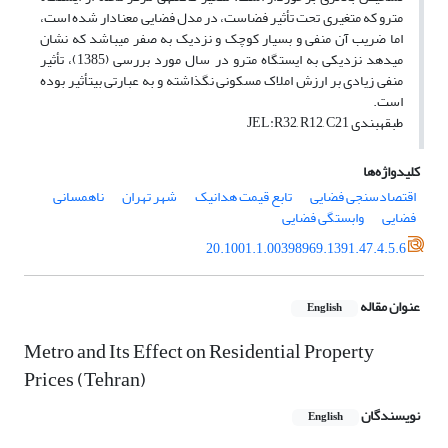
مترو که متغیری تحت تأثیر فضاست، در مدل فضایی معنادار شده است،
اما ضریب آن منفی و بسیار کوچک و نزدیک به صفر می‎باشد که نشان
می‎دهد نزدیکی به ایستگاه مترو در سال مورد بررسی (1385)، تأثیر
منفی زیادی بر ارزش املاک مسکونی نگذاشته و به عبارتی بی‎تأثیر بوده
است.
طبقه‎بندی JEL:R32, R12, C21
کلیدواژه‌ها
اقتصادسنجی فضایی
تابع قیمت هدانیک
شهر تهران
ناهمسانی
فضایی
وابستگی فضایی
20.1001.1.00398969.1391.47.4.5.6
عنوان مقاله
English
Metro and Its Effect on Residential Property
Prices (Tehran)
نویسندگان
English