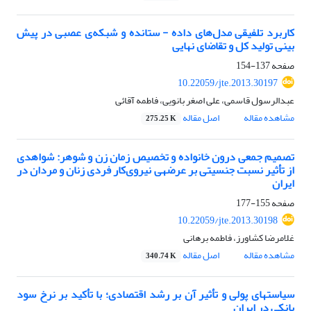
کاربرد تلفیقی مدل‌های داده - ستانده و شبکه‌ی عصبی در پیش
بینی تولید کل و تقاضای نهایی
صفحه
137-154
10.22059/jte.2013.30197
عبدالرسول قاسمی، علی اصغر بانویی، فاطمه آقائی
مشاهده مقاله
اصل مقاله
275.25 K
تصمیم جمعی درون خانواده و تخصیص زمان زن و شوهر: شواهدی
از تأثیر نسبت جنسیتی بر عرضه‎ی نیروی‌کار فردی زنان و مردان در
ایران
صفحه
155-177
10.22059/jte.2013.30198
غلامرضا کشاورز، فاطمه برهانی
مشاهده مقاله
اصل مقاله
340.74 K
سیاست‎های پولی و تأثیر آن بر رشد اقتصادی؛ با تأکید بر نرخ سود
بانکی در ایران