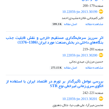
صفحه
179-200
10.22059/jte.2013.30199
اکبر کمیجانی، فائزه مشهدی احمد
مشاهده مقاله
اصل مقاله
599.3 K
اثر سرریز سرمایه‌گذاری مستقیم خارجی و نقش قابلیت جذب
بنگاه‌های داخلی در بخش صنعت: مورد ایران (1386-1376)
صفحه
201-219
10.22059/jte.2013.30200
حسین مرزبان، مهدی نجاتی
مشاهده مقاله
اصل مقاله
275.15 K
بررسی عوامل تأثیر‌گذار بر تورم در اقتصاد ایران با استفاده از
الگوی سری زمانی غیرخطی نوع STR
صفحه
221-242
10.22059/jte.2013.30201
محسن مهرآرا، علی طیب نیا، جلال دهنوی