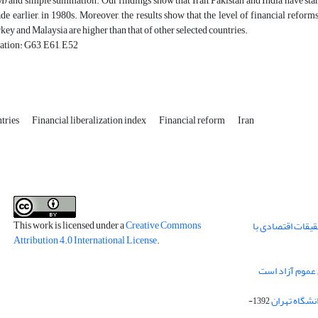
 and simple summation. Our findings show that Iran, Pakistan and India have star
ade earlier, in 1980s. Moreover, the results show that the level of financial refor
rkey and Malaysia are higher than that of other selected countries.
ation: G63, E61, E52
tries
Financial liberalization index
Financial reform
Iran
This work is licensed under a
Creative Commons
قیقات اقتصادی با
Attribution 4.0 International License
.
 عموم آزاد است
انشگاه تهران
1392-