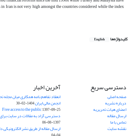
ted financial reforms since the mid 1990s, while Turkey and Malaysia have
ms in Iran is not very high amongst the countries considered while the index
کلیدواژه‌ها
English
دسترسی سریع
آخرین اخبار
صفحه اصلی
انعقاد تفاهم نامه همکاری میان مجله تح
درباره نشریه
انجمن مالی ایران
1404-02-30
اعضای هیات تحریریه
Free access to the public
1397-09-25
ارسال مقاله
دسترسی آزاد به مقالات در سایت برای
تماس با ما
1397-08-06
نقشه سایت
ارسال مقاله از طریق نشر الکترونیکی د
04-04