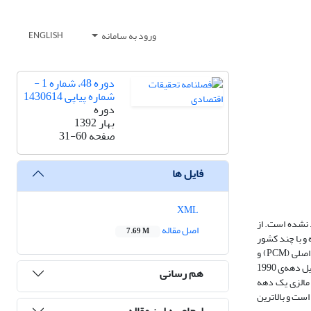
ورود به سامانه
ENGLISH
دوره 48، شماره 1 -
شماره پیاپی 1430614
دوره
بهار 1392
صفحه
31-60
فایل ها
XML
نشده ‌است. از
اصل مقاله
7.69 M
 و با چند کشور
نمونه (ترکیه، پاکستان، مالزی و هند) مورد مقایسه قرار گرفته است. به‎منظور به‌دست آوردن شاخص جامع آزادسازی مالی از روش‌های مختلفی نظیر روش مؤلفه‌های اصلی (PCM) و
جمع ساده شاخص‌های زیرمجموعه‌ی آزادسازی مالی استفاده شده است. نتایج یافته‌ها نشان می‌دهد که کشورهای ایران، پاکستان و هند طی سال‌های اخیر به ویژه از اوایل دهه‌ی 1990
هم رسانی
 مالزی یک دهه
کشورهای مورد مطالعه پایین‌تر بوده است و بالاترین
ارجاع به این مقاله