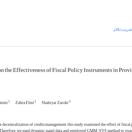
ضریب تکاثر
on the Effectiveness of Fiscal Policy Instruments in Pr
1
2
3
amimi
Zahra Elmi
Shahryar Zaroki
 decentralization of credits management, this study examined the effect of fiscal 
herefore, we used dynamic panel data and employed GMM-SYS method to examin