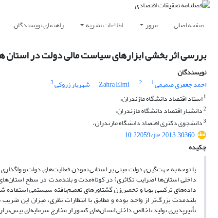
صفحه اصلی
مرور
اطلاعات نشریه
راهنمای نویسندگان
بررسی اثر بخشی ابزارهای سیاست مالی دولت در استان ها با داده 
نویسندگان
3
2
1
احمد جعفری صمیمی
Zahra Elmi
شهریار زروکی
1
استاد اقتصاد دانشگاه مازندران،
2
دانشیار اقتصاد دانشگاه مازندران،
3
دانشجوی دکتری اقتصاد دانشگاه مازندران،
10.22059/jte.2013.30360
چکیده
با توجه به جهت‌گیری دولت مبنی بر استانی نمودن فعالیت‌های دولت و واگذاری 
داده‌های ترکیبی پویا و تخمین‌زن گشتاورهای تعمیم‌یافته سیستمی استفاده ش
بلندمدت بزرگ‌تر از واحد بوده و مطابق با انتظارات نظری، میزان این ضریب 
تأثیرپذیری تولید ناخالص داخلی استان‌های کشور از مخارج سرمایه‌ای بیش‌تر از