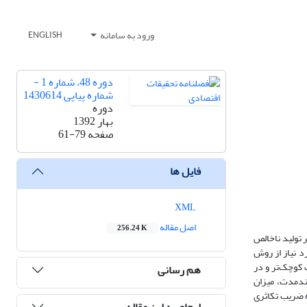
ورود به سامانه
ENGLISH
دوره 48، شماره 1 -
شماره پیاپی 1430614
دوره
بهار 1392
صفحه
61-79
فایل ها
XML
اصل مقاله
256.24 K
 تولید ناخالص
ای انجام تخمین‌های مورد نیاز از روش
 کوچک‌تر و در
هم رسانی
لندمدت، میزان
ه ضریب تکاثری
ارجاع به این مقاله