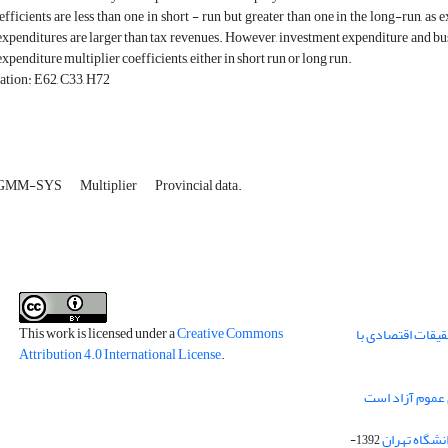
efficients are less than one in short - run but greater than one in the long-run, as 
penditures are larger than tax revenues. However, investment expenditure and busi
penditure multiplier coefficients, either in short run or long run.
ation: E62, C33, H72
GMM-SYS
Multiplier
Provincial data.
This work is licensed under a
Creative Commons
قیقات اقتصادی با
Attribution 4.0 International License
.
 عموم آزاد است
انشگاه تهران
1392-