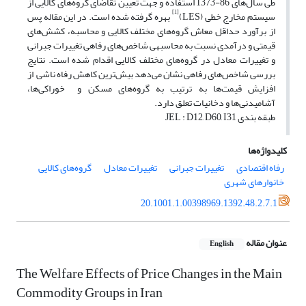
طی سال‌های 86-1373 استفاده و جهت تعیین تقاضای گروه‌های کالایی از
[1]
سیستم مخارج خطی (LES)
بهره گرفته شده است. در این مقاله پس
از برآورد حداقل معاش گروه‌های مختلف کالایی و محاسبه، کشش‌های
قیمتی و درآمدی نسبت به محاسبه‎ی شاخص‌های رفاهی تغییرات جبرانی
و تغییرات معادل در گروه‌های مختلف کالایی اقدام شده است. نتایج
بررسی شاخص‌های رفاهی نشان می‌دهد بیش‌ترین کاهش رفاه ناشی از
افزایش قیمت‌ها به ترتیب به گروه‌های مسکن و خوراکی‌ها،
آشامیدنی‌ها و دخانیات تعلق دارد.
طبقه بندی JEL : D12, D60, I31
کلیدواژه‌ها
رفاه اقتصادی
تغییرات جبرانی
تغییرات معادل
گروه‌های کالایی
خانوارهای شهری
20.1001.1.00398969.1392.48.2.7.1
عنوان مقاله
English
The Welfare Effects of Price Changes in the Main
Commodity Groups in Iran