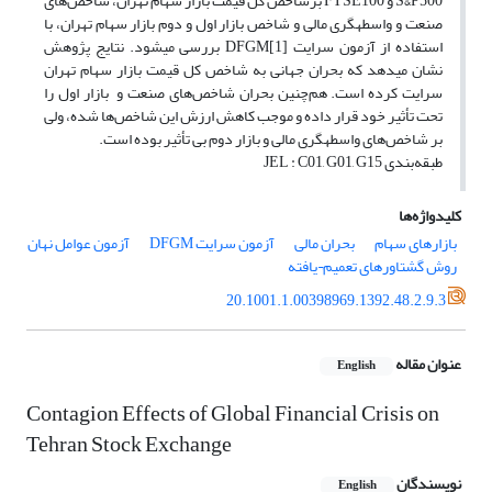
S&P500 و FTSE100 برشاخص­ کل قیمت بازار سهام تهران، شاخص‌های
صنعت و واسطه­گری مالی و شاخص بازار اول و دوم بازار سهام تهران، با
استفاده از آزمون سرایت DFGM[1] بررسی می­شود. نتایج پژوهش
نشان می­دهد که بحران جهانی به شاخص­ کل قیمت بازار سهام تهران
سرایت کرده است. هم‌چنین بحران شاخص‌های صنعت و بازار اول را
تحت تأثیر خود قرار داده و موجب کاهش ارزش این شاخص‌ها شده، ولی
بر شاخص‌های واسطه­گری مالی و بازار دوم بی تأثیر بوده است.
طبقه‌بندی JEL : C01, G01, G15
کلیدواژه‌ها
بازارهای سهام
بحران مالی
آزمون سرایت DFGM
آزمون عوامل نهان
روش گشتاورهای تعمیم¬یافته
20.1001.1.00398969.1392.48.2.9.3
عنوان مقاله
English
Contagion Effects of Global Financial Crisis on
Tehran Stock Exchange
نویسندگان
English