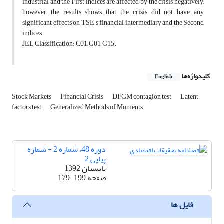
industrial and the First indices are affected by the crisis negatively,
however, the results shows that the crisis did not have any
significant effects on TSE’s financial intermediary and the Second
indices.
JEL Classification: C01, G01, G15.
کلیدواژه‌ها
English
Stock Markets
Financial Crisis
DFGM contagion test
Latent
factors test
Generalized Methods of Moments
دوره 48، شماره 2 - شماره
پیاپی 2
تابستان 1392
صفحه
179-199
فایل ها