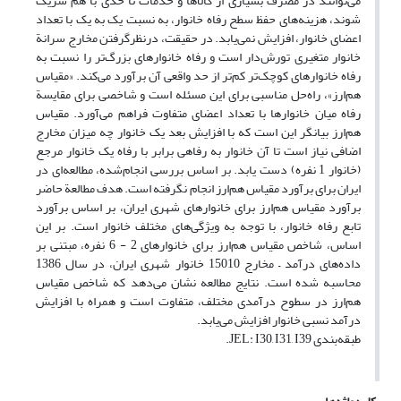
می‌توانند در مصرف بسیاری از کالاها و خدمات تا حدی با هم شریک
شوند، هزینه‌های حفظ سطح رفاه خانوار، به ‌نسبت یک به یک با تعداد
اعضای خانوار، افزایش نمی‌یابد. در حقیقت، درنظرگرفتن مخارج سرانة
خانوار متغیری تورش‌دار است و رفاه خانوارهای بزرگ‌تر را نسبت به
رفاه خانوارهای کوچک‌تر کم‌تر از حد واقعی آن برآورد می‌کند. «مقیاس
هم‌ارز»، راه‌حل مناسبی برای این مسئله است و شاخصی برای مقایسة
رفاه میان خانوارها با تعداد اعضای متفاوت فراهم می‌آورد. مقیاس
هم‌ارز بیانگر این است که با افزایش بعد یک خانوار چه میزان مخارج
اضافی نیاز است تا آن خانوار به رفاهی برابر با رفاه یک خانوار مرجع
(خانوار 1 نفره) دست یابد. بر اساس بررسی انجام‌شده، مطالعه‌ای در
ایران برای برآورد مقیاس هم‌ارز انجام نگرفته است. هدف مطالعة حاضر
برآورد مقیاس هم‌ارز برای خانوارهای شهری ایران، بر اساس برآورد
تابع رفاه خانوار، با توجه به ویژگی‌های مختلف خانوار است. بر این
اساس، شاخص مقیاس هم‌ارز برای خانوارهای 2 - 6 نفره، مبتنی بر
داده‌های درآمد – مخارج 15010 خانوار شهری ایران، در سال 1386
محاسبه شده است. نتایج مطالعه نشان می‌دهد که شاخص مقیاس
هم‌ارز در سطوح درآمدی مختلف، متفاوت است و همراه با افزایش
درآمد نسبی خانوار افزایش می‌یابد.
طبقه‌بندی JEL: I30, I31, I39.