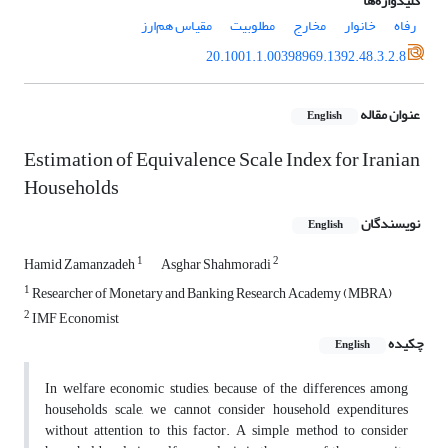
کلیدواژه‌ها
رفاه
خانوار
مخارج
مطلوبیت
مقیاس هم‌ارز
20.1001.1.00398969.1392.48.3.2.8
عنوان مقاله
English
Estimation of Equivalence Scale Index for Iranian
Households
نویسندگان
English
1
2
Hamid Zamanzadeh
Asghar Shahmoradi
1
Researcher of Monetary and Banking Research Academy (MBRA)
2
IMF Economist
چکیده
English
In welfare economic studies, because of the differences among
households scale, we cannot consider household expenditures
without attention to this factor. A simple method to consider