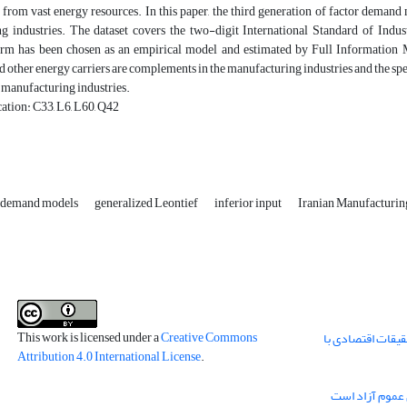
 from vast energy resources. In this paper, the third generation of factor demand 
g industries. The dataset covers the two-digit International Standard of Indu
orm has been chosen as an empirical model and estimated by Full Information 
and other energy carriers are complements in the manufacturing industries and the spee
n manufacturing industries.
ation: C33, L6, L60, Q42
r demand models
generalized Leontief
inferior input
Iranian Manufacturin
This work is licensed under a
Creative Commons
قیقات اقتصادی با
Attribution 4.0 International License
.
 عموم آزاد است