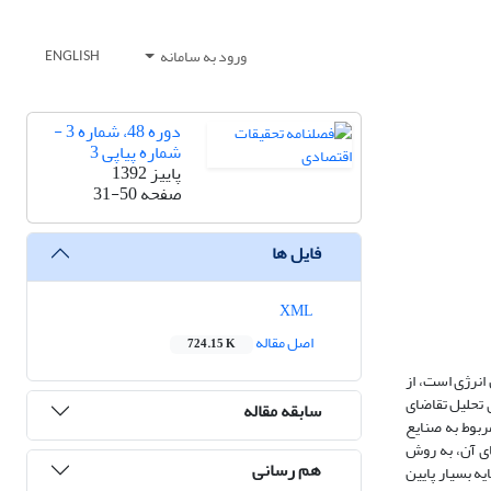
ورود به سامانه
ENGLISH
دوره 48، شماره 3 -
شماره پیاپی 3
پاییز 1392
صفحه
31-50
فایل ها
XML
اصل مقاله
724.15 K
انرژی است، از
ی تحلیل تقاضای
سابقه مقاله
ربوط به صنایع
و برآورد پارامترهای آن، به روش
هم رسانی
ه بسیار پایین