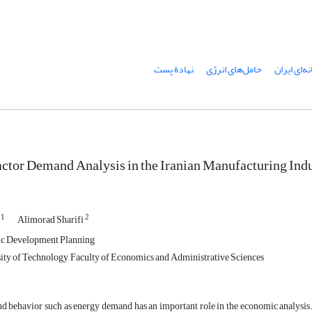
ه‌ای ایران
حامل‌های انرژی
نهادة پست
tor Demand Analysis in the Iranian Manufacturing Indu
1
2
i
Alimorad Sharifi
c Development Planning
ity of Technology, Faculty of Economics and Administrative Sciences
 behavior such as energy demand has an important role in the economic analysis. T