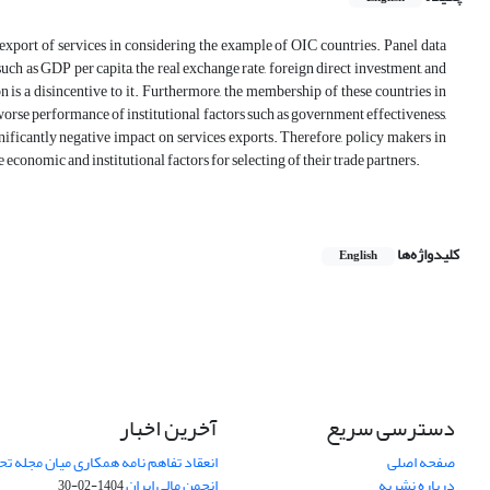
n export of services in considering the example of OIC countries. Panel data
ch as GDP per capita, the real exchange rate, foreign direct investment, and
n is a disincentive to it. Furthermore, the membership of these countries in
 worse performance of institutional factors such as government effectiveness,
ignificantly negative impact on services exports. Therefore, policy makers in
economic and institutional factors for selecting of their trade partners.
کلیدواژه‌ها
English
دسترسی سریع
آخرین اخبار
صفحه اصلی
انعقاد تفاهم نامه همکاری میان مجله تح
درباره نشریه
انجمن مالی ایران
1404-02-30