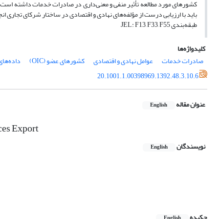
کشورهای مورد مطالعه تأثیر منفی و معنی‌داری در صادرات خدمات داشته است.
باید با ارزیابی درست از مؤلفه‌های نهادی و اقتصادی در ساختار شرکای تجاری انج
طبقه‌بندی JEL: F13, F33, F55
کلیدواژه‌ها
صادرات خدمات
عوامل نهادی و اقتصادی
کشورهای عضو (OIC)
داده‌های
20.1001.1.00398969.1392.48.3.10.6
عنوان مقاله
English
ces Export
نویسندگان
English
چکیده
English