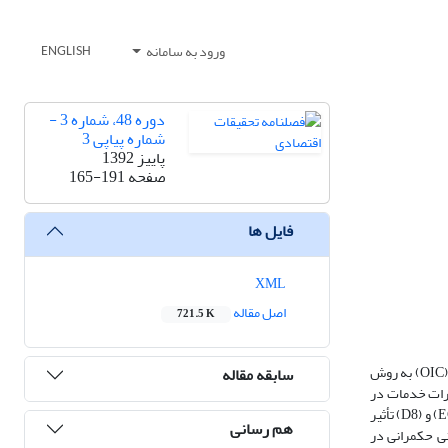
ورود به سامانه
ENGLISH
دوره 48، شماره 3 -
شماره پیاپی 3
پاییز 1392
صفحه
165-191
فایل ها
XML
اصل مقاله
721.5 K
این نوشتار، با رویکرد تحلیلی و توصیفی، درصدد است عوامل اقتصادی و نهادی تأثیرگذار در صادرات خدمات را در کشورهای منتخب عضو سازمان همکاری‌های اسلامی (OIC) به روش
سابقه مقاله
درات خدمات در
مجموعة کشورهای منتخب مثبت و معنی‌دار است و نرخ تورم عاملی بازدارنده برای صادرات خدمات است. به علاوه، عضویت کشورهای مذکور در بلوک‌های منطقه‌ای (ECO) و (D8) تأثیر
هم رسانی
ی حکمرانی در