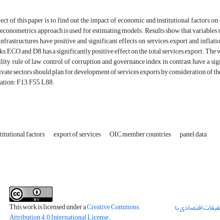
ct of this paper is to find out the impact of economic and institutional factors o
econometrics approach is used for estimating models. Results show that variables su
nfrastructures have positive and significant effects on services export and inflatio
ks, ECO and D8, has a significantly positive effect on the total services export. The
bility, rule of law, control of corruption and governance index in contrast have a s
ivate sectors should plan for development of services exports by consideration of the 
ation: F13, F55, L88.
itutional factors
export of services
OIC member countries
panel data
This work is licensed under a
Creative Commons
قیقات اقتصادی با
Attribution 4.0 International License
.