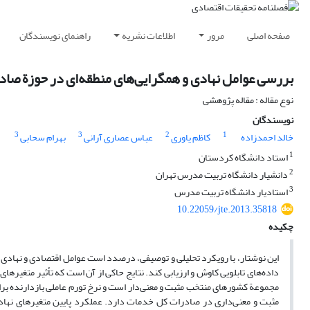
صفحه اصلی
مرور
اطلاعات نشریه
راهنمای نویسندگان
بررسی عوامل نهادی و همگرایی‌های منطقه‌ای در حوزة صا
نوع مقاله : مقاله پژوهشی
نویسندگان
3
3
2
1
خالد احمدزاده
کاظم یاوری
عباس عصاری آرانی
بهرام سحابی
1
استاد دانشگاه کردستان
2
دانشیار دانشگاه تربیت مدرس تهران
3
استادیار دانشگاه تربیت مدرس
10.22059/jte.2013.35818
چکیده
داده‌های تابلویی کاوش و ارزیابی کند. نتایج حاکی از آن است که تأثیر متغیره
مثبت و معنی‌داری در صادرات کل خدمات دارد. عملکرد پایین متغیرهای نها