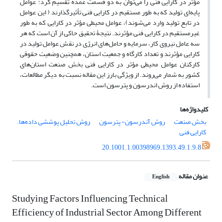
مؤثر در کارایی فنی را می‌‌توان به دو قسمت عمده تقسیم کرد: عوامل
پایه‌‌ای تولید که به طور مستقیم در کارایی فنی تأثیر‌‌گذارند ( این عوامل
در تابع تولید وارد می‌‌شوند)، عوامل محیطی مؤثر در کارایی که به طور
غیرمستقیم در کارایی فنی مؤثرند. نتیجۀ تحقیق حاکی از آن است که هر
سه عامل نیروی کار، سرمایه و حامل‌‌های انرژی در نقش عوامل تولید در
کارایی مؤثرند و تعداد کارگاه و جمعیت استان، همچنین وضعیت حقوقی
کارکنان عوامل محیطی مؤثر در کارایی فنی بخش صنعت استان‌‌های
کشور به شمار می‌روند. از ویژگی بارز این مقاله نسبت به دیگر مطالعات،
استفاده از روش اندرسون و پترسون است.
کلیدواژه‌ها
بخش صنعت
روش آندرسون- پترسون
روش تحلیل پوششی داده‌ها.
کارایی فنی
20.1001.1.00398969.1393.49.1.9.8
عنوان مقاله
English
Studying Factors Influencing Technical
Efficiency of Industrial Sector Among Different