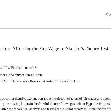
ی کار.
ctors Affecting the Fair Wage, in Akerlof’s Theory Test
2
Abulfazl Pasebani someeh
ssor, University of Tehran-Iran
n Mofid University & Research Assistant Professor in IHSS,
k of comprehensive explanation about the effective factors of fair wages and a co
ng the missing loupes in the Akerlof theory "fair wages - effort Hypothesis", possibi
d, after the theoretical analysis and testing the Akerlof theory, multiple factors a