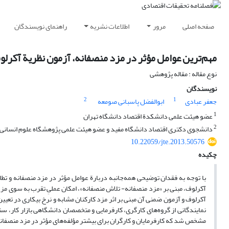
صفحه اصلی
مرور
اطلاعات نشریه
راهنمای نویسندگان
مهم‌ترین عوامل مؤثر در مزد منصفانه، آزمون نظریة آکرلو
نوع مقاله : مقاله پژوهشی
نویسندگان
2
1
جعفر عبادی
ابوالفضل پاسبانی صومعه
1
عضو هیئت علمی دانشکدة اقتصاد دانشگاه تهران
2
دانشجوی دکتری اقتصاد دانشگاه مفید و عضو هیئت علمی پژوهشگاه علوم انسانی و
10.22059/jte.2013.50576
چکیده
با توجه به فقدان توضیحی همه‌جانبه دربارة عوامل مؤثر در مزد منصفانه و تطا
آکرلوف، مبنی بر «مزد منصفانه- تلاش منصفانه»، امکان عملیِ تقرب به سوی مزد من
نمایندگانی از گروه‌های کارگری، کارفرمایی و متخصصان دانشگاهی بازار کار، س
مشخص شد که کارفرمایان و کارگران برای بیشتر مؤلفه‌های مؤثر در مزد منصفانه م