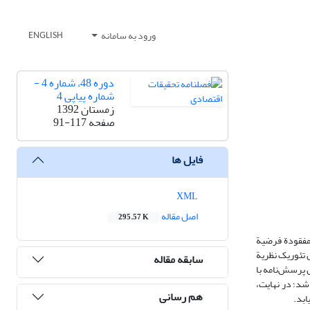
ورود به سامانه
ENGLISH
دوره 48، شماره 4 -
شماره پیاپی 4
زمستان 1392
صفحه
91-117
فایل ها
XML
اصل مقاله
295.57 K
 مفقودة فرضیة
ل تئوریک نظریة
سابقه مقاله
مصاحبة کیفی و تکمیل پرسش‌نامه با
شد؛ در نهایت،
هم رسانی
ابد.