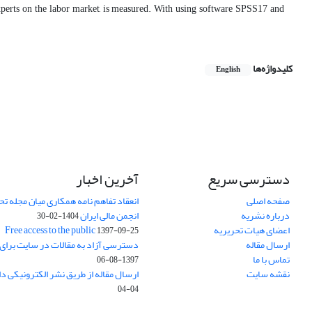
perts on the labor market, is measured. With using software SPSS17 and
کلیدواژه‌ها
English
دسترسی سریع
آخرین اخبار
صفحه اصلی
انعقاد تفاهم نامه همکاری میان مجله تح
درباره نشریه
انجمن مالی ایران
1404-02-30
اعضای هیات تحریریه
Free access to the public
1397-09-25
ارسال مقاله
دسترسی آزاد به مقالات در سایت برای
تماس با ما
1397-08-06
نقشه سایت
ارسال مقاله از طریق نشر الکترونیکی د
04-04