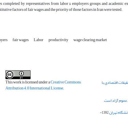
es completed by representatives from labor & employers groups and academic ex
tutive factors of fair wages and the priority of those factors in Iran were tested.
oyers
fair wages
Labor
productivity
wage clearing market
This work is licensed under a
Creative Commons
قیقات اقتصادی با
Attribution 4.0 International License
.
 عموم آزاد است
انشگاه تهران
1392-