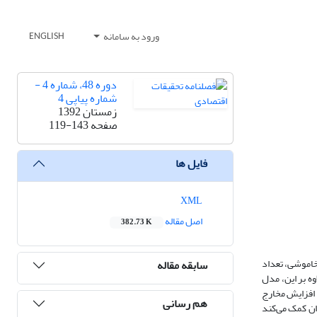
ورود به سامانه
ENGLISH
دوره 48، شماره 4 -
شماره پیاپی 4
زمستان 1392
صفحه
119-143
فایل ها
XML
اصل مقاله
382.73 K
مدت خاموشی، تعداد
سابقه مقاله
ه بر این، مدل
 افزایش مخارج
هم رسانی
ان کمک می‌کند