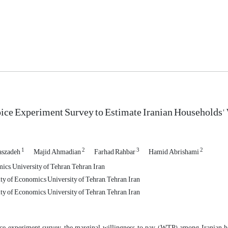
ice Experiment Survey to Estimate Iranian Households' 
1
2
3
2
aszadeh
Majid Ahmadian
Farhad Rahbar
Hamid Abrishami
cs, University of Tehran, Tehran, Iran
ty of Economic,s University of Tehran, Tehran, Iran
ty of Economics, University of Tehran, Tehran, Iran
ce experiment survey, the marginal willingness to pay (WTP) among Iranian hou