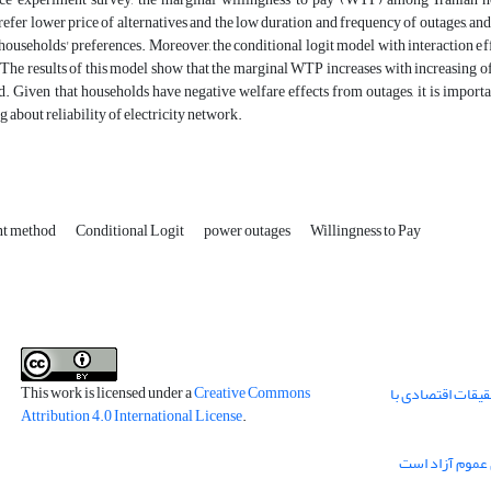
efer lower price of alternatives and the low duration and frequency of outages, and
households' preferences. Moreover, the conditional logit model with interaction ef
The results of this model show that the marginal WTP increases with increasing of
od. Given that households have negative welfare effects from outages, it is import
 about reliability of electricity network.
nt method
Conditional Logit
power outages
Willingness to Pay
This work is licensed under a
Creative Commons
قیقات اقتصادی با
Attribution 4.0 International License
.
 عموم آزاد است