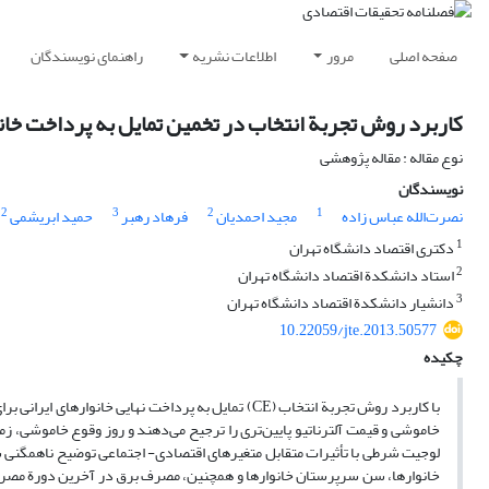
صفحه اصلی
مرور
اطلاعات نشریه
راهنمای نویسندگان
کاربرد روش تجربة انتخاب در تخمین تمایل به پرداخت خانو
نوع مقاله : مقاله پژوهشی
نویسندگان
2
3
2
1
نصرت‌الله عباس زاده
مجید احمدیان
فرهاد رهبر
حمید ابریشمی
1
دکتری اقتصاد دانشگاه تهران
2
استاد دانشکدة اقتصاد دانشگاه تهران
3
دانشیار دانشکدة اقتصاد دانشگاه تهران
10.22059/jte.2013.50577
چکیده
با کاربرد روش تجربة انتخاب (CE) تمایل به پرداخت نها
خاموشی و قیمت آلترناتیو پایین‌تری را ترجیح می‌دهند و روز وقوع خاموشی، ز
لوجیت شرطی با تأثیرات متقابل متغیرهای اقتصادی- اجتماعی توضیح ناهمگنی ساخ
خانوارها، سن سرپرستان خانوارها و همچنین، مصرف برق در آخرین دورة مصرفی آ