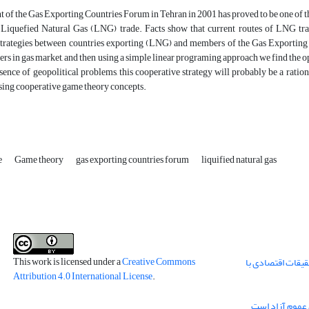
 of the Gas Exporting Countries Forum in Tehran in 2001 has proved to be one of t
 Liquefied Natural Gas (LNG) trade. Facts show that current routes of LNG tra
strategies between countries exporting (LNG) and members of the Gas Exporting C
 in gas market, and then using a simple linear programing approach we find the 
absence of geopolitical problems, this cooperative strategy will probably be a rat
sing cooperative game theory concepts.
e
Game theory
gas exporting countries forum
liquified natural gas
This work is licensed under a
Creative Commons
قیقات اقتصادی با
Attribution 4.0 International License
.
 عموم آزاد است