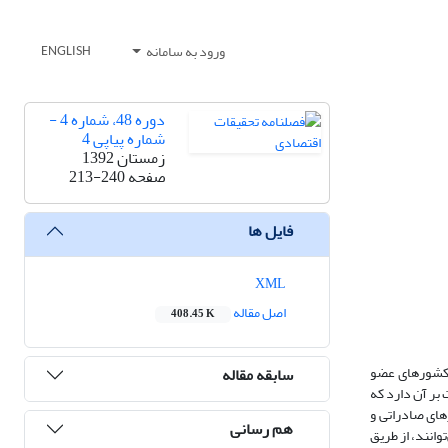
ورود به سامانه
ENGLISH
دوره 48، شماره 4 -
شماره پیاپی 4
زمستان 1392
صفحه
213-240
فایل ها
XML
اصل مقاله
408.45 K
صادرات کشورهای عضو
سابقه مقاله
اهد داشت. شواهد دلالت بر آن دارد که
راقتصادی است. از این‌رو در این مقاله نخست، وضعیت کشورهای عضو مجمع در زمینة صادرات LNG، مسیرهای صادراتی و
هم رسانی
انند، از طریق