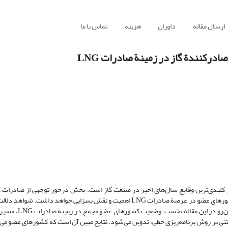
ارسال مقاله
داوران
هزینه
تماس با ما
درکنندة گاز در زمینة صادرات LNG
 گاز در سال 2001 در تهران بدون شک از کلیدی‌ترین وقایع سال‌های اخیر در صنعت گاز است. بخش درخور توجهی از 
مجمع به صورت LNG است؛ از این‌رو، تدوین سیاستی مبتنی بر همکاری بین کشورهای عضو در عرصة صادرات LNG اهمیت و نقش بسزایی خو
الگوی صادرات LNG کشورهای عضو مجمع غیربهینه و غی
نی بر روش برنامه‌ریزی خطی، تدوین می‌شود. نتایج مبین آن است که کشورهای عضو می‌تو