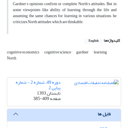
Gardner's opinions confirm or complete North's attitudes. But in
some viewpoints like ability of learning through the life and
assuming the same chances for learning in various situations, he
criticizes North attitudes, which are thinkable.
کلیدواژه‌ها
English
cognitive economics
cognitive science
gardner
learning
North
دوره 49، شماره 2 - شماره
پیاپی 2
تابستان 1393
صفحه
385-409
فایل ها