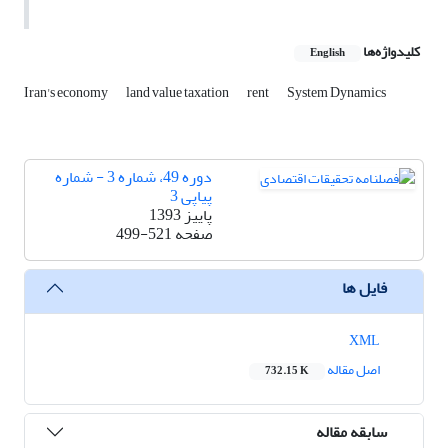
کلیدواژه‌ها
English
Iran's economy
land value taxation
rent
System Dynamics
دوره 49، شماره 3 - شماره
پیاپی 3
پاییز 1393
صفحه
499-521
فایل ها
XML
اصل مقاله
732.15 K
سابقه مقاله