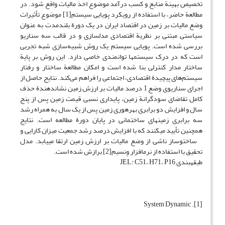
تخصیص بهینة منابع و کسب درآمد موضوع اخذ مالیات واقع شود. در
مطالعة حاضر، با استفاده از رویکرد پویایی سیستم[1] موضوع تأثیرات
وضع مالیات بر زمین در اقتصاد ایران در یک دورة بلندمدت به­ عنوان
سیاستی مبتنی بر نظریة اقتصادی مدل­سازی و در قالب سه سناریو
بررسی شده است. پویایی سیستم یک روش شبیه‌سازی شبه تجربی
است که در درک سیستم­ها توانمندی خاصی دارد. این روش بر پایة
ساختار مدار کنترلی بنا شده است و امکان مطالعة ساختار و رفتار
سیستم‌های پیچیدة اقتصادی، اجتماعی را فراهم می‌کند. نتایج حاصل از
اجرای سناریوی وضع 1 درصد مالیات بر ارزش زمین نشان­دهندة حذف
کامل تقاضای سودگرانة زمین، پایداری نسبی قیمت زمین پس از پنج
سال و افزایش دو برابری بهره­وری زمین پس از یک سال به ­همراه رشد
سه برابری زمین­های ساختمانی در پایان دورة مطالعه است. نتایج
همچنین تأیید می­کنند که با افزایش درصد رشد جمعیت میزان کارایی و
ساخت­وساز ناشی از وضع مالیات بر ارزش زمین ارتقا می­یابد. مدل
تحقیق با استفاده از نرم­افزار وِنسیم[2] برازش شده است.
طبقه­بندی JEL: C51، H71، P16
[1]. System Dynamic