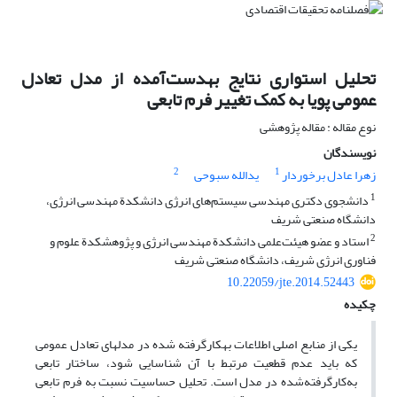
تحلیل استواری نتایج به‎دست‌آمده از مدل تعادل
عمومی پویا به کمک تغییر فرم تابعی
نوع مقاله : مقاله پژوهشی
نویسندگان
2
1
زهرا عادل برخوردار
یدالله سبوحی
1
دانشجوی دکتری مهندسی سیستم‌های انرژی دانشکدة مهندسی انرژی،
دانشگاه صنعتی شریف
2
استاد و عضو هیئت‌علمی دانشکدة مهندسی انرژی و پژوهشکدة علوم و
فناوری انرژی شریف، دانشگاه صنعتی شریف
10.22059/jte.2014.52443
چکیده
یکی از منابع اصلی اطلاعات به­کارگرفته شده در مدل­های تعادل عمومی
که باید عدم قطعیت مرتبط با آن شناسایی شود، ساختار تابعی
به‌کار‌گرفته‌شده در مدل است. تحلیل حساسیت نسبت به فرم تابعی