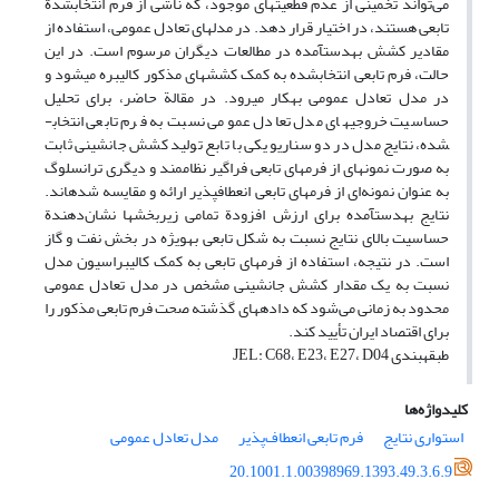
می‌تواند تخمینی از عدم قطعیت­های موجود، که ناشی از فرم انتخاب­شدة
تابعی هستند، در اختیار قرار دهد. در مدل­های تعادل عمومی، استفاده از
مقادیر کشش به­دست­آمده در مطالعات دیگران مرسوم است. در این
حالت، فرم تابعی انتخاب­شده به کمک کشش­های مذکور کالیبره می­شود و
در مدل تعادل عمومی به­کار می­رود. در مقالة حاضر، برای تحلیل
حساسیت خروجی­های مدل تعادل عمومی نسبت به فرم تابعی انتخاب­
شده، نتایج مدل در دو سناریو یکی با تابع تولید کشش جانشینی ثابت
به صورت نمونه‎ای از فرم­های تابعی فراگیر نظام­مند و دیگری ترانسلوگ
به عنوان نمونه‌ای از فرم­های تابعی انعطاف­پذیر ارائه و مقایسه شده­اند.
نتایج به­دست­آمده برای ارزش افزودة تمامی زیربخش­ها نشان‌دهندة
حساسیت بالای نتایج نسبت به شکل تابعی به­ویژه در بخش نفت و گاز
است. در نتیجه، استفاده از فرم­های تابعی به کمک کالیبراسیون مدل
نسبت به یک مقدار کشش جانشینی مشخص در مدل تعادل عمومی
محدود به زمانی می‌شود که داده­های گذشته صحت فرم تابعی مذکور را
برای اقتصاد ایران تأیید کند.
طبقه­بندی JEL: C68، E23، E27، D04
کلیدواژه‌ها
استواری نتایج
فرم تابعی انعطاف‌پذیر
مدل تعادل عمومی
20.1001.1.00398969.1393.49.3.6.9