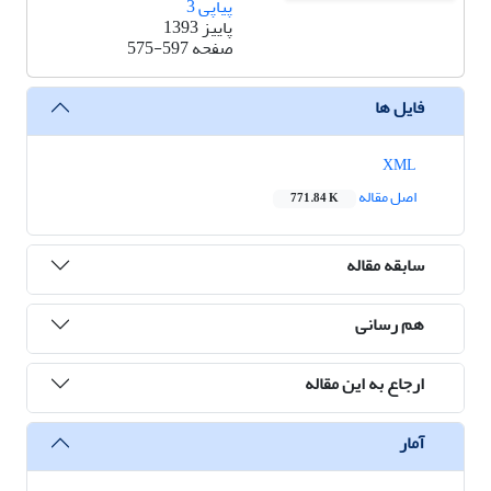
پیاپی 3
پاییز 1393
صفحه
575-597
فایل ها
XML
اصل مقاله
771.84 K
سابقه مقاله
هم رسانی
ارجاع به این مقاله
آمار