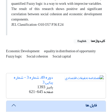
quantified, Fuzzy logic is a way to work with imprecise variables.
The result of this research shows positive and significant
correlation between social cohesion and economic development
components.
JEL Classification
: O10, O57, P36, E24
کلیدواژه‌ها
English
Economic Development
equality in distribution of opportunity
Fuzzy logic
Social cohesion
Social capital
دوره 49، شماره 3 - شماره
پیاپی 3
پاییز 1393
صفحه
621-645
فایل ها