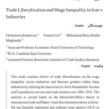
Trade Liberalization and Wage Inequality in Iran’s
Industries
نویسندگان
English
1
2
Gholamreza Keshavarz
Younes Goli
Mohammad Reza Abedin
3
Moghanaki
1
Associate Professor, Economics, Sharif University of Technology
2
Ph.D. Candidate, Razi University
3
Assistant Professor, Researcher, Institute for Trade Studies & Research
چکیده
English
This study examins effects of trade liberalization on the wage
inequality across industries and between genders within these
industries by utilizing the data of micro-level Households’ Income
and Expenditures surveys and trade statistics over 2001-2011. The
analysis is carried based on the Heckscher–Ohlin’s theory in
international trade and Baker’s taste discrimination theory at firms.
We use Quantile regression and ordinary least squares (OLS) to