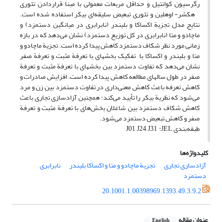
رگرسیون کوانتیل و حداقل مربعات معمولی با مبنا قراردادن تئوری
هکشر- اوهلین و تئوری تبعیض سلیقه‌ای بیکر استفاده شده است.
نتایج مدل تجزیة اکساکا و بلیندر (نابرابری در میانگین دستمزد) و
ماچادو و متا (نابرابری در کل توزیع دستمزد) نشان می‌دهد که در بازه
زمانی مورد نظر شکاف دستمزد کاهش پیدا کرده است. تجزیة ماچادو و
متا و بلیندر و اکساکا با تفکیک بخش­های با تعرفة مثبت و تعرفة صفر
نشان می‌دهد که تفاوت دستمزد بین بخش­های‌ با تعرفة مثبت و تعرفة
صفر در طول سال­های مطالعه کاهش پیدا کرده است. افزایش صادرات و
کاهش تعرفه باعث کاهش معنی‌داری در تفاوت دستمزد بین زن و مرد
می‌شود که نظریة بیکر را تأیید می‌کند؛ همچنین آزادسازی تجاری باعث
کاهش شکاف دستمزد بین شاغلان بخش‌های با تعرفة مثبت و تعرفة
صفر و کاهش تبعیض دستمزد می‌شود.
طبقه
بندی
JEL
:
J01, J24, J31
کلیدواژه‌ها
آزادسازی تجاری
تجزیة ماچادو و متا و اکساکا بلیندر
نابرابری
دستمزد
20.1001.1.00398969.1393.49.3.9.2
عنوان مقاله
English