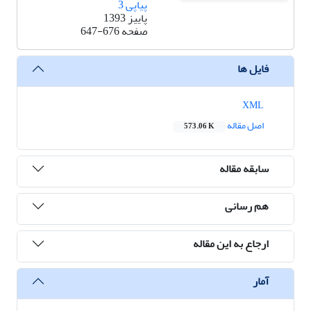
پیاپی 3
پاییز 1393
صفحه
647-676
فایل ها
XML
اصل مقاله
573.06 K
سابقه مقاله
هم رسانی
ارجاع به این مقاله
آمار