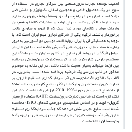
اهمیت توسعة تجارت درون‌صنعتی بین شرکای تجاری در استفاده از
تنوع در یک محصول خاص و همچنین انتقال تکنولوژی و دانش فنی
تولید است. ایران نیز در راه پیشرفت و توسعة روابط برون‌مرزی تجاری
خود نیازمند الگویی مناسب برای تولید و صادرات کالاها و همچنین
واردات مواد و کالاهای مورد نیاز است که از تنوع و فناوری بالایی
برخوردار باشند. ترکیه یکی از شرکای تجاری مهم ایران است که، با
توجه به همسایگیِ آن با ایران، روابط اقتصادی بین دو کشور نیز به مرور
زمان به سمت تجارت درون‌صنعتی گسترش یافته است. با این ‏حال، از
عوامل اثرگذار در روابط آتی تجاری دو کشور می‏توان به سرمایه‌گذاری
مستقیم خارجی اشاره کرد، که در توسعة تجارت درون‌صنعتی دوجانبه
بین آن‌ها می‏تواند بسیار اهمیت داشته باشد. در این مقاله به موضوع
مذکور در قالب بررسی یک فرضیه پرداخته شده است. بنابراین، در
قالب یک الگوی اقتصادی‌سنجی اثر سرمایه‏گذاری مستقیم خارجی بر
تجارت درون‌صنعت ایران و ترکیه در اکثر صنایع کارخانه‏ای، با استفاده
از داده‌های تلفیقی، طی دورة 1996 ـ 2010، ارزیابی شده است. ذکر این
نکته لازم است که شاخص تجارت درون‌صنعت (IIT) با استفاده از معیار
گروبل- لوید‌ و بر اساس طبقه‌بندی دورقمی کدهای (ISIC) محاسبه
شده است. نتایج تجربی نشان می‌دهد که جذب سرمایه‌گذاری مستقیم
خارجی‌ اثر مثبت و معنی‎داری در جریان تجارت درون‌صنعتی ایران و ترکیه
و توسعة آن داشته است.