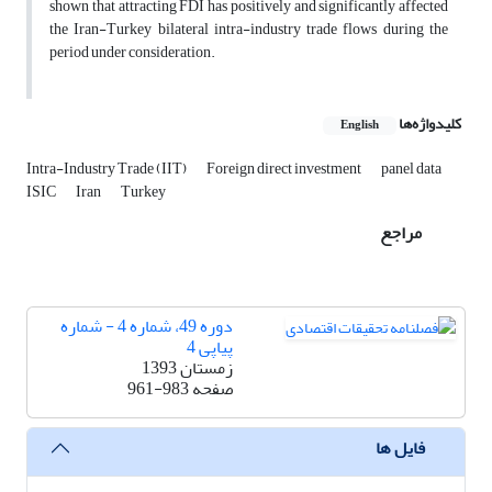
shown that attracting FDI has positively and significantly affected
the Iran-Turkey bilateral intra-industry trade flows during the
period under consideration.
کلیدواژه‌ها
English
Intra-Industry Trade (IIT)
Foreign direct investment
panel data
ISIC
Iran
Turkey
مراجع
دوره 49، شماره 4 - شماره
پیاپی 4
زمستان 1393
صفحه
961-983
فایل ها