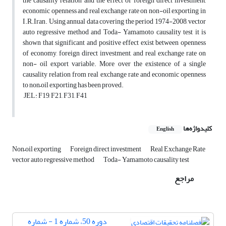
the causality relation and the effect of foreign direct investment,
economic openness and real exchange rate on non-oil exporting in
I.R.Iran. Using annual data covering the period 1974-2008, vector
auto regressive method and Toda- Yamamoto causality test it is
shown that significant and positive effect exist between openness
of economy, foreign direct investment, and real exchange rate on
non- oil export variable. More over the existence of a single
causality relation from real exchange rate and economic openness
to non–oil exporting has been proved.
JEL: F19, F21, F31, F41
کلیدواژه‌ها
English
Non–oil exporting
Foreign direct investment
Real Exchange Rate
vector auto regressive method
Toda- Yamamoto causality test
مراجع
دوره 50، شماره 1 - شماره