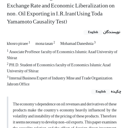
Exchange Rate and Economic Liberalization on
non – Oil Exporting in I.R.Iran(Using Toda
Yamamoto Causality Test)
نویسندگان
English
1
2
3
khosro piraee
mona tasan
Mohamad Daneshnia
1
Associate Proffesor, faculty of Economics, Islumic Azad University of
Shiraz
2
PH.D. Student of Economics, faculty of Economics, Islumic Azad
University of Shiraz
3
Internal Business Expert of Industry, Mine and Trade Organization,
Jahrom Office,
چکیده
English
The economy's dependence on oil revenues and derivatives of these
products make the country's economy heavily influenced by the
volatility and instability of the pricing of these products. Therefore,
it seems necessary to develop non-oil exports. This paper examines