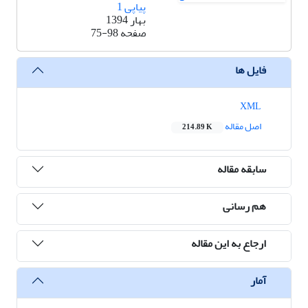
پیاپی 1
بهار 1394
صفحه
75-98
فایل ها
XML
اصل مقاله
214.89 K
سابقه مقاله
هم رسانی
ارجاع به این مقاله
آمار