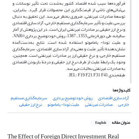
فرآورده‌ها سبب شده اقتصاد کشور به‌شدت تحت تأثیر نوسانات و
بی‌ثباتی‌های ناشی از قیمت‌گذاری این محصولات قرار گیرد. بنابراین،
توسعة صادرات غیرنفتی، ضروری به‌نظر می‌رسد. این تحقیق به دنبال
بررسی علیت و تأثیر سرمایه‌گذاری مستقیم خارجی، آزادسازی اقتصادی
و نرخ ارز حقیقی بر صادرات غیرنفتی ایران است. در این پژوهش از آمار
سالیانه، طی دورة زمانی 1353 ـ 1387، روش خودتوضیح برداری ((VAR،
و علیت تودا- یاماموتو استفاده شده است. نتایج به‌دست‌آمده
نشان‌دهندة تأثیر مثبت و معنی‌دار آزادسازی اقتصادی، سرمایه‌گذاری
مستقیم خارجی، و نرخ حقیقی ارز بر صادرات غیرنفتی است. همچنین،
وجود یک رابطة علیت از طرف نرخ ارز حقیقی و درجة بازبودن اقتصادی
به صادرات غیرنفتی به‌اثبات می‌رسد.
طبقه‌بندی JEL: F19, F21, F31, F41
کلیدواژه‌ها
آزادسازی اقتصادی
روش خودتوضیح برداری
سرمایه‌گذاری مستقیم
خارجی
صادرات غیرنفتی
علیت تودا- یاماموتو
نرخ ارز حقیقی
عنوان مقاله
English
The Effect of Foreign Direct Investment, Real