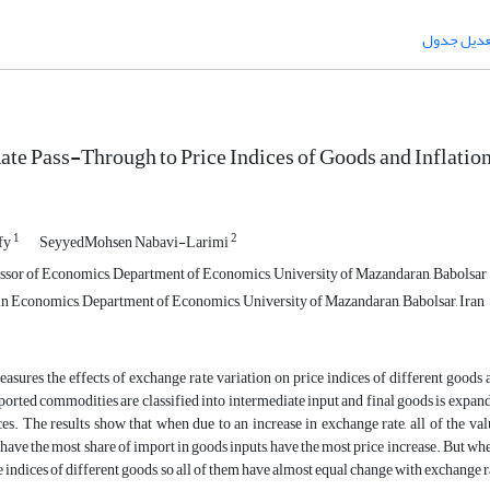
عدیل جدول
te Pass-Through to Price Indices of Goods and Inflation
1
2
fy
SeyyedMohsen Nabavi-Larimi
ssor of Economics, Department of Economics, University of Mazandaran, Babolsar
 in Economics, Department of Economics, University of Mazandaran, Babolsar, Iran
asures the effects of exchange rate variation on price indices of different goods 
orted commodities are classified into intermediate input and final goods is expand
ces. The results show that when due to an increase in exchange rate, all of the 
 have the most share of import in goods inputs, have the most price increase. But whe
 indices of different goods, so all of them have almost equal change with exchange r