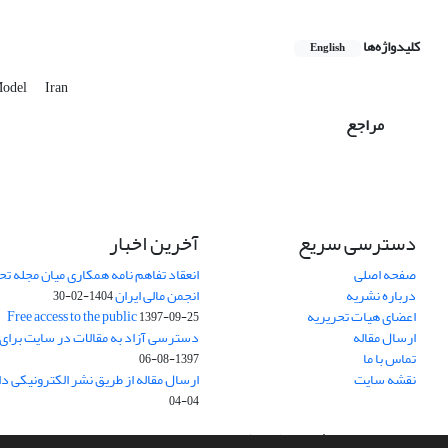
کلیدواژه‌ها
English
Model
Iran
مراجع
دسترسی سریع
آخرین اخبار
صفحه اصلی
انعقاد تفاهم نامه همکاری میان مجله تح
درباره نشریه
انجمن مالی ایران
1404-02-30
اعضای هیات تحریریه
Free access to the public
1397-09-25
ارسال مقاله
دسترسی آزاد به مقالات در سایت برای
تماس با ما
1397-08-06
نقشه سایت
ارسال مقاله از طریق نشر الکترونیکی د
04-04
سامانه مدیریت نشریات علمی.
طراحی و پیاده سازی از
سیناوب