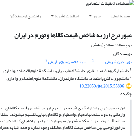
صفحه اصلی
مرور
اطلاعات نشریه
راهنمای نویسندگان
عبور نرخ ارز به شاخص قیمت کالاها و تورم در ایران
نوع مقاله : مقاله پژوهشی
نویسندگان
2
1
نورالدین شریفی
سید محسن نبوی لاریمی
1
دانشیار گروه اقتصاد نظری، دانشگاه مازندران، دانشکدة علوم اقتصادی و اداری
2
دانشجوی دکتری اقتصاد، دانشگاه مازندران، دانشکدة علوم اقتصادی و اداری
10.22059/jte.2015.55806
چکیده
این تحقیق در پی اندازه‏گیری اثر تغییرات نرخ ارز بر شاخص قیمت کالا‏های م
وارداتی به دو دسته‏‌ـ نهاده‏های واسطه‏ای و کالاهای نهایی‌ـ تقسیم می‏شوند، 
«ماشین‏آلات و تجهیزات»، که بیشترین سهم واردات را در نهاده‏های کالاها دارد
درخور توجهی بین شاخص قیمت کالا‏های مختلف وجود ندارد و همة آن‏ها به همراه شا