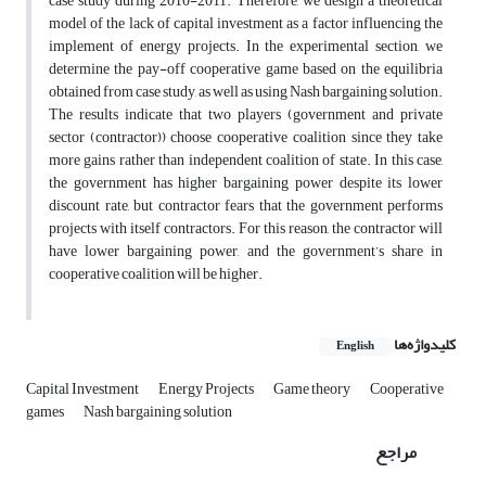
case study during 2010-2011. Therefore, we design a theoretical
model of the lack of capital investment as a factor influencing the
implement of energy projects. In the experimental section, we
determine the pay-off cooperative game based on the equilibria
obtained from case study, as well as using Nash bargaining solution.
The results indicate that two players (government and private
sector (contractor)) choose cooperative coalition since they take
more gains rather than independent coalition of state. In this case,
the government has higher bargaining power despite its lower
discount rate, but contractor fears that the government performs
projects with itself contractors. For this reason, the contractor will
have lower bargaining power, and the government’s share in
cooperative coalition will be higher.
کلیدواژه‌ها
English
Capital Investment
Energy Projects
Game theory
Cooperative
games
Nash bargaining solution
مراجع