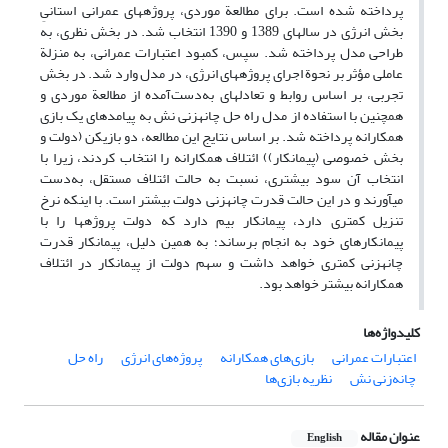
پرداخته شده است. برای مطالعة موردی، پروژه‏های عمرانی استانیِ
بخش انرژی در سال‏های 1389 و 1390 انتخاب شد. در بخش نظری، به
طراحی مدل پرداخته شد. سپس، کمبود اعتبارات عمرانی، به منزلة
عاملی مؤثر بر نحوة اجرای پروژه‏های انرژی، در مدل وارد شد. در بخش
تجربی، بر اساس روابط و تعادل‏های به‌دست‌آمده از مطالعة موردی و
همچنین با استفاده از مدل راه حل چانه‏زنی نش به پیامدهای یک بازی
همکارانه پرداخته شد. بر اساس نتایج این مطالعه، دو بازیکن (دولت و
بخش خصوصی (پیمانکار)) ائتلاف همکارانه را انتخاب کردند، زیرا با
انتخاب آن سود بیشتری، نسبت به حالت ائتلاف مستقل، به‌دست
می‏آورند و در این حالت قدرت چانه‏زنی دولت بیشتر است. با اینکه نرخ
تنزیل کمتری دارد، پیمانکار بیم دارد که دولت پروژه‏ها را با
پیمانکار‏های خود به انجام برساند؛ به همین دلیل، پیمانکار قدرت
چانه‏زنی کمتری خواهد داشت و سهم دولت از پیمانکار در ائتلاف
همکارانه بیشتر خواهد بود.
کلیدواژه‌ها
اعتبارات ‏عمرانی
بازی‏‌های همکارانه
پروژه‏‌های انرژی
راه‏ حل
چانه‏‌زنی نش
نظریه ‏بازی‌‌ها
عنوان مقاله
English