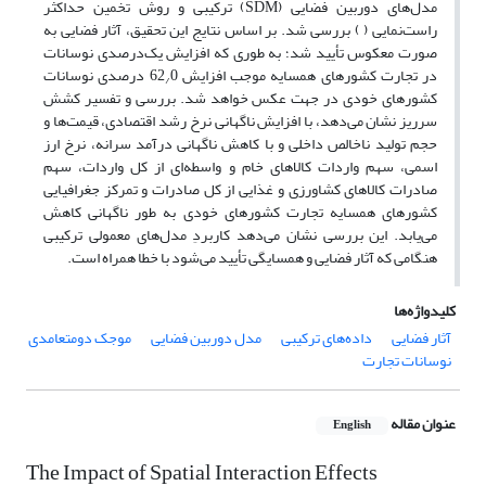
مدل‌های دوربین فضایی (SDM) ترکیبی و روش تخمین حداکثر
راست‌نمایی ( ) بررسی شد. بر اساس نتایج این تحقیق، آثار فضایی به
صورت معکوس تأیید شد؛ به طوری که افزایش یک‌درصدی نوسانات
در تجارت کشورهای همسایه موجب افزایش 62
0 درصدی نوسانات
/
کشورهای خودی در جهت عکس خواهد شد. بررسی و تفسیر کشش
سرریز نشان می‌دهد، با افزایش ناگهانی نرخ رشد اقتصادی، قیمت‌ها و
حجم تولید ناخالص داخلی و با کاهش ناگهانی درآمد سرانه، نرخ ارز
اسمی، سهم واردات کالاهای خام و واسطه‌ای از کل واردات، سهم
صادرات کالاهای کشاورزی و غذایی از کل صادرات و تمرکز جغرافیایی
کشورهای همسایه تجارت کشورهای خودی به طور ناگهانی کاهش
می‌یابد. این بررسی نشان می‌دهد کاربردِ مدل‌های معمولی ترکیبی
هنگامی که آثار فضایی و همسایگی تأیید می‌شود با خطا همراه است.
کلیدواژه‌ها
آثار فضایی
داده‌های ترکیبی
مدل دوربین فضایی
موجک دومتعامدی
نوسانات تجارت
عنوان مقاله
English
The Impact of Spatial Interaction Effects