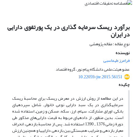
برآورد ریسک سرمایه گذاری در یک پورتفوی دارایی
در ایران
نوع مقاله : مقاله پژوهشی
نویسنده
فرامرز طهماسبی
عضو هیئت‌علمی دانشگاه پیام نور، گروه اقتصاد
10.22059/jte.2015.56151
چکیده
در این مطالعه از روش ارزش در معرض ریسک برای محاسبة ریسک
سرمایه‏گذاری در یک سبد دارایی نوعی خانوار‌ـ شامل سپرده‏های
بانکی، اوراق مشارکت، سهام، ارز، سکه، مسکن و زمین‌ـ استفاده شده
است. بدین منظور، از داده‏های مربوط به قیمت دارایی‌‌‌های مذکور طی
دورة زمانی 1376 ـ 1390 استفاده شد. پس از محاسبة بازدهی، انحراف
معیار بازدهی و ضرایب همبستگی بین بازدهی دارایی‏ها و همچنین ارزش
در معرض ریسک هر دارایی، با به‏کارگیری الگوی میانگین- واریانس