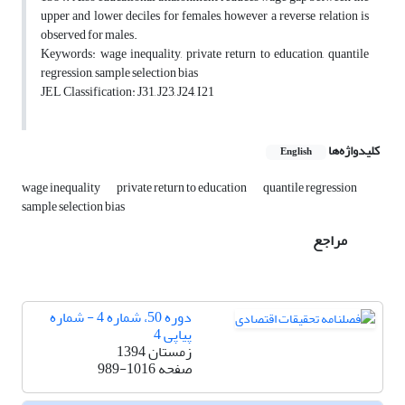
upper and lower deciles for females, however a reverse relation is
observed for males.
Keywords: wage inequality, private return to education, quantile
regression, sample selection bias
JEL Classification: J31, J23, J24, I21
کلیدواژه‌ها
English
wage inequality
private return to education
quantile regression
sample selection bias
مراجع
دوره 50، شماره 4 - شماره
پیاپی 4
زمستان 1394
صفحه
989-1016