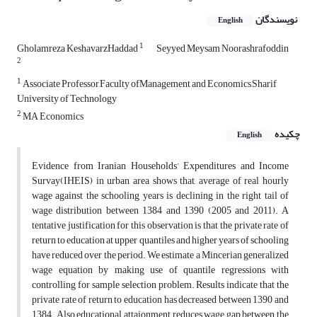
نویسندگان
English
1
Gholamreza KeshavarzHaddad
Seyyed Meysam Noorashrafoddin
2
1
Associate Professor,Faculty ofManagement and Economics,Sharif
University of Technology
2
MA Economics
چکیده
English
Evidence from Iranian Households’ Expenditures and Income
Survay(IHEIS) in urban area shows that, average of real hourly
wage against the schooling years is declining in the right tail of
wage distribution between 1384 and 1390 (2005 and 2011). A
tentative justification for this observation is that the private rate of
return to education at upper quantiles and higher years of schooling
have reduced over the period. We estimate a Mincerian generalized
wage equation by making use of quantile regressions with
controlling for sample selection problem. Results indicate that the
private rate of return to education has decreased between 1390 and
1384. Also educational attaionment reduces wage gap between the