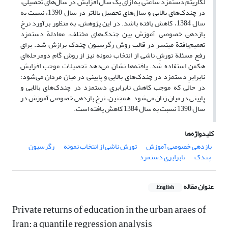
لگاریتم دستمزد ساعتی به ازای یک سال افزایش در سال‌های تحصیلی،
در چندک‌های بالایی و سال‌های تحصیل بالاتر در سال 1390، نسبت به
سال 1384، کاهش یافته باشد. در این پژوهش، به منظور برآورد نرخِ
بازدهی خصوصی آموزش بین چندک‌های مختلف، معادلة دستمزد
تعمیم‌یافتة مینسر در قالب روش رگرسیون چندک برازش شد. برای
رفع مسئلة تورشِ ناشی از انتخاب نمونه نیز از روش گام دومرحله‌ای
هکمن استفاده شد. یافته‌ها نشان می‌دهد تحصیلات موجب افزایش
نابرابرِ دستمزد در چندک‌های بالایی و پایینی در میان مردان می‌شود؛
در حالی‌ که موجب کاهش نابرابریِ دستمزد در چندک‌های بالایی و
پایینی در میان زنان می‌شود. همچنین، نرخ بازدهی خصوصی آموزش در
سال 1390 نسبت به سال 1384 کاهش یافته است.
کلیدواژه‌ها
بازدهی خصوصی آموزش
تورش ناشی از انتخاب نمونه
رگرسیون
چندک
نابرابری دستمزد
عنوان مقاله
English
Private returns of education in the urban araes of
Iran: a quantile regression analysis