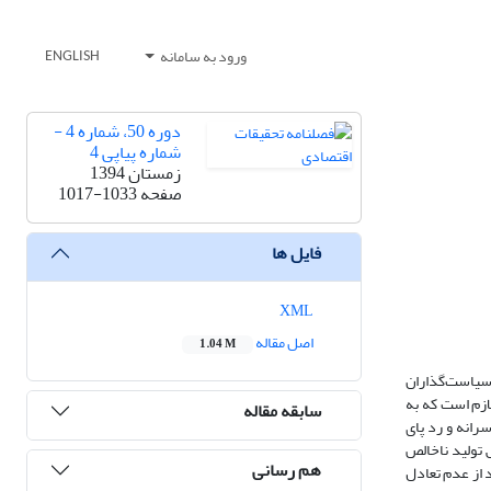
ورود به سامانه
ENGLISH
دوره 50، شماره 4 -
شماره پیاپی 4
زمستان 1394
صفحه
1017-1033
فایل ها
XML
اصل مقاله
1.04 M
، سیاست‌گذاران
لازم است که به
سابقه مقاله
رانه و رد پای
افزایش تولید ناخالص
هم رسانی
یر مثبتی بر رد پای اکولوژیکی سرانه دارد. ضریب تصحیح خطای به‌دست‌آمده در این مدل نشان می‌دهد که 73 درصد از عدم تعادل