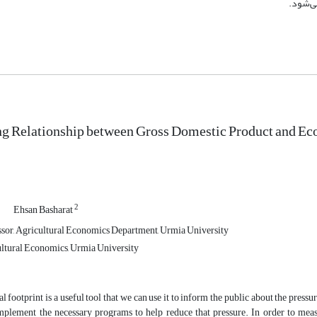
ی‌شود.
ng Relationship between Gross Domestic Product and Eco
1
2
Ehsan Basharat
ssor, Agricultural Economics Department, Urmia University
ltural Economics, Urmia University
l footprint is a useful tool that we can use it to inform the public about the pres
mplement the necessary programs to help reduce that pressure. In order to measu