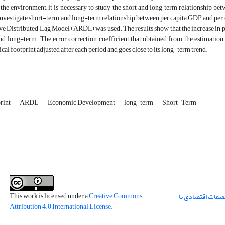
the environment, it is necessary to study the short and long term relationship b
investigate short-term and long-term relationship between per capita GDP and per cap
e Distributed Lag Model (ARDL) was used. The results show that the increase in pe
nd long-term. The error correction coefficient that obtained from the estimation
ical footprint adjusted after each period and goes close to its long-term trend.
rint
ARDL
Economic Development
long-term
Short-Term
This work is licensed under a
Creative Commons
قیقات اقتصادی با
Attribution 4.0 International License
.