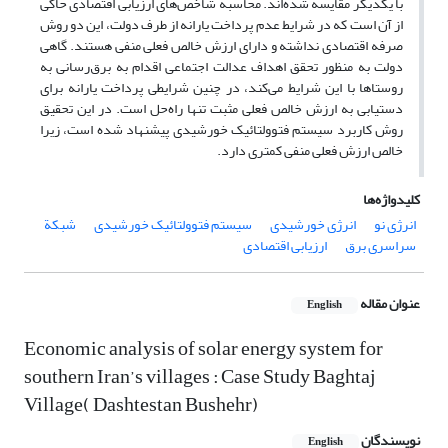
با یکدیگر مقایسه شده‌اند. محاسبه شاخص‌های ارزیابی اقتصادی حاکی
از آن است که در شرایط عدم پرداخت یارانه از طرف دولت، این دو روش
صرفه اقتصادی نداشته و دارای ارزش خالص فعلی منفی هستند. گاهی
دولت‌ به منظور تحقق اهداف عدالت اجتماعی اقدام به برق‌رسانی به
روستاها با این شرایط می‌کند، در چنین شرایطی پرداخت یارانه برای
دستیابی به ارزش خالص فعلی مثبت تنها راه‌حل است. در این تحقیق
روش کاربرد سیستم فتوولتائیک خورشیدی پیشنهاد شده است، زیرا
خالص ارزش فعلی منفی کمتری دارد.
کلیدواژه‌ها
انرژی نو
انرژی خورشیدی
سیستم فتوولتائیک خورشیدی
شبکة
سراسری برق
ارزیابی اقتصادی
عنوان مقاله
English
Economic analysis of solar energy system for
southern Iran’s villages : Case Study Baghtaj
Village( Dashtestan Bushehr)
نویسندگان
English