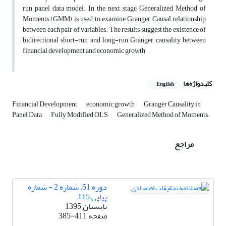
run panel data ‎model. In the next stage, Generalized Method of
Moments (GMM) is ‎used to examine Granger Causal relationship
between each pair of ‎variables. The results suggest the existence of
bidirectional short-run ‎and long-run Granger causality between
financial development and ‎economic growth
کلیدواژه‌ها
English
Financial Development
economic growth
Granger Causality in
Panel ‎Data
Fully Modified OLS
Generalized Method of Moments.
مراجع
دوره 51، شماره 2 - شماره
پیاپی 115
تابستان 1395
صفحه
385-411