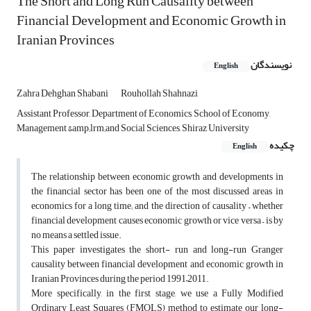
The Short and Long Run Causality between
Financial Development ‎and Economic Growth in
Iranian Provinces
نویسندگان
English
Zahra Dehghan Shabani
Rouhollah Shahnazi
Assistant Professor, Department of Economics, School of Economy,
Management &amp;lrm;and Social Sciences, Shiraz University
چکیده
English
The relationship between economic growth and developments in
the ‎financial sector has been one of the most discussed areas in
economics ‎for a long time; and the direction of causality – whether
financial ‎development causes economic growth or vice versa – is by
no means a ‎settled issue.‎
This paper investigates the short- run and long-run Granger
causality ‎between financial development and economic growth in
Iranian ‎Provinces during the period 1991–2011. ‎
More specifically, in the first stage, we use a Fully Modified
Ordinary ‎Least Squares (FMOLS) method to estimate our long-