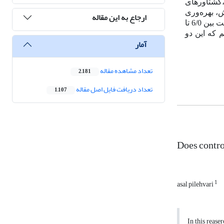
عمولی،گشتاورهای
 (2003) به عنوان مناسب‌ترین روش، بهره‌وری
ارجاع به این مقاله
را در سطح بنگاه برآورد کرده‌ایم. . نتایج این تحقیق نشان می‌دهد سهم نیروی کار از تولید در سطح داده‌های خرد برای این 6 رشته فعالیت بین 6/0 تا
فتیم که این دو
آمار
تعداد مشاهده مقاله
2,181
تعداد دریافت فایل اصل مقاله
1,107
Does contro
1
asal pilehvari
In this rease