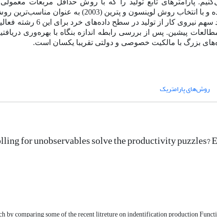
 ایران طی سال‌های 90-1384 برآورد می‌کنیم. پارامترهای تابع تولید را که با روش حداقل مربعات م
تعمیم‌یافته و روش‌های نیمه پارامتریک برآورد شده، مقایسه کرده و با انتخاب روش لوینسون و پترین
چنین بر خلاف نتایج مطالعات پیشین. پس از بررسی رابطه اندازه بنگاه با بهره‌وری دریا
نگاه‌های بزرگ با مالکیت خصوصی و دولتی تقریبا یکسان است
.
روش‌های پارامتریک
lling for unobservables solve the productivity puzzles? 
rch by comparing some of the recent litreture on indentification production Funct