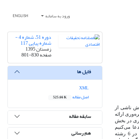
ورود به سامانه
ENGLISH
دوره 51، شماره 4 -
شماره پیاپی 117
زمستان 1395
صفحه
801-830
فایل ها
XML
اصل مقاله
525.66 K
رش ناشی از
ه‌وری ارائه
سابقه مقاله
وری در بخش
 40% است. ما در این مقاله ادعا می‌کنیم
هم رسانی
بهره‌وری سولو علامت‌های غلط به سیاست‌گذار می‌دهد. در این تحقیق ضمن بررسی روش‌شناسی تخمین بهره‌وری، بهره‌وری را در 6 رشته