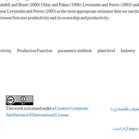
undell and Bond (2000), Ollay and Pakes (1996), Levinsohn and Petrin (2003) and 
se Levinsohn and Petrin (2003) as the most appropriate estimator then we use that 
between firm size, productivity and, its ownership and productivity.
uctivity
Production Function
parametric methods
plant level
Industry
This work is licensed under a
Creative Commons
قیقات اقتصادی با
Attribution 4.0 International License
.
 عموم آزاد است