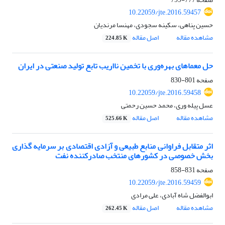
10.22059/jte.2016.59457
حسین پناهی، سکینه سجودی، مهنسا مرندیان
مشاهده مقاله
اصل مقاله
224.85 K
حل معماهای بهره‌وری با تخمین نااریب تابع تولید صنعتی در ایران
صفحه
801-830
10.22059/jte.2016.59458
عسل پیله وری، محمد حسین رحمتی
مشاهده مقاله
اصل مقاله
525.66 K
اثر متقابل فراوانی منابع طبیعی و آزادی اقتصادی بر سرمایه گذاری
بخش خصوصی در کشورهای منتخب صادرکننده نفت
صفحه
831-858
10.22059/jte.2016.59459
ابوالفضل شاه آبادی، علی مرادی
مشاهده مقاله
اصل مقاله
262.45 K