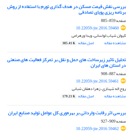
بررسی نقش قیمت مسکن در هدف گذاری تورم با استفاده از روش
برنامه ریزی پویای تصادفی
صفحه
859-885
10.22059/jte.2016.59460
کیوان شهاب لواسانی، ویدا ورهرامی
مشاهده مقاله
اصل مقاله
385.41 K
تحلیل تاثیر زیرساخت های حمل و نقل بر تمرکز فعالیت های صنعتی
در استان ‏های ایران
صفحه
887-908
10.22059/jte.2016.59461
روح اله شهنازی، زهرا دهقان شبانی
مشاهده مقاله
اصل مقاله
179.21 K
بررسی اثر رقابت وارداتی بر بهره‌وری کل عوامل تولید صنایع ایران
صفحه
909-927
10.22059/jte.2016.59462