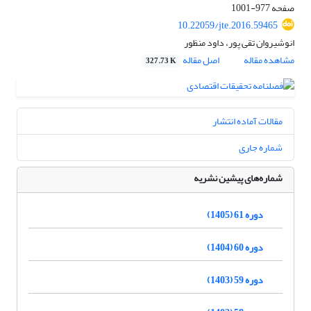
صفحه
977-1001
10.22059/jte.2016.59465
انوشیروان تقی پور، داود منظور
مشاهده مقاله
اصل مقاله
327.73 K
مقالات آماده انتشار
شماره جاری
شماره‌های پیشین نشریه
دوره 61 (1405)
دوره 60 (1404)
دوره 59 (1403)