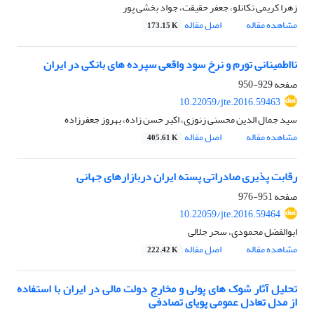
زهرا کریمی تکانلو، جعفر حقیقت، جواد بخشی پور
مشاهده مقاله
اصل مقاله
173.15 K
نااطمینانی تورم و نرخ سود واقعی سپرده های بانکی در ایران
صفحه
929-950
10.22059/jte.2016.59463
سید جمال الدین محسنی زنوزی، اکبر حسن زاده، بهروز جعفرزاده
مشاهده مقاله
اصل مقاله
405.61 K
رقابت پذیری صادراتی پسته ایران دربازارهای جهانی
صفحه
951-976
10.22059/jte.2016.59464
ابوالفضل محمودی، سحر جلالی
مشاهده مقاله
اصل مقاله
222.42 K
تحلیل آثار شوک های پولی و مخارج دولت مالی در ایران با استفاده
از مدل تعادل عمومی پویای تصادفی