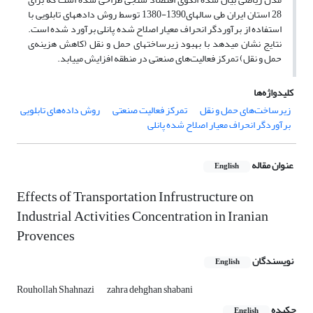
28 استان ایران طی سال‎های1390-1380 توسط روش داده­های تابلویی با
استفاده از برآوردگر انحراف معیار اصلاح شده پانلی برآورد شده است.
نتایج نشان می­دهد با بهبود زیرساخت­های حمل و نقل (کاهش هزینه‌ی
حمل و نقل) تمرکز فعالیت‌های صنعتی در منطقه افزایش می­یابد.
کلیدواژه‌ها
زیرساخت‌های حمل و نقل
تمرکز فعالیت صنعتی
روش داده‌های تابلویی
برآوردگر انحراف ‏معیار اصلاح شده پانلی
عنوان مقاله
English
Effects of Transportation Infrustructure on
Industrial Activities ‎Concentration in Iranian
Provences
نویسندگان
English
Rouhollah Shahnazi
zahra dehghan shabani
چکیده
English