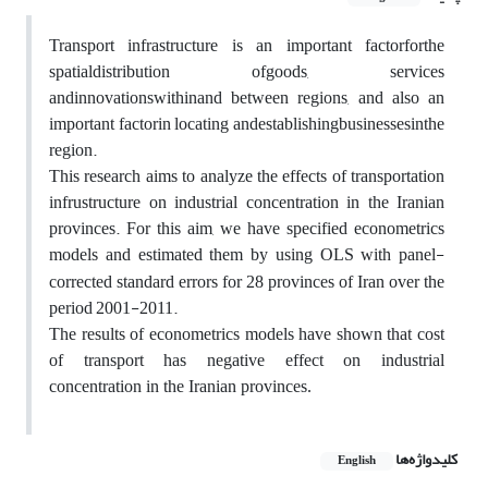
Transport
infrastructure
is an important factor
for
the
spatial
distribution of
goods, services
and
innovations
within
and between regions
, and also
an
important factor
in locating and
establishing
businesses
in
the
region.
This research aims to analyze the effects of transportation
infrustructure on industrial concentration in the Iranian
provinces. For this aim, we have specified econometrics
models and estimated them by using OLS with panel-
corrected standard errors
for 28 provinces of Iran over the
period 2001-2011.
The results of econometrics models have shown that cost
of transport has negative effect on industrial
concentration in the Iranian provinces.
کلیدواژه‌ها
English