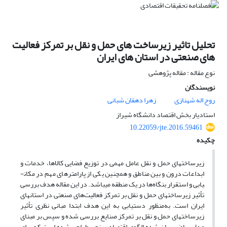
تحلیل تاثیر زیرساخت های حمل و نقل بر تمرکز فعالیت
های صنعتی در استان ‏های ایران
نوع مقاله : مقاله پژوهشی
نویسندگان
روح اله شهنازی
زهرا دهقان شبانی
استادیار بخش اقتصاد دانشگاه شیراز
10.22059/jte.2016.59461
چکیده
زیرساخت­های حمل و نقل عامل مهمی در توزیع فضایی کالاها، خدمات و
ابداعات درون و بین مناطق و همچنین یکی از پارامترهای مهم در مکان­
یابی و استقرار بنگاه‌ها در یک منطقه می­باشد. در این مقاله هدف بررسی
تأثیر زیرساخت­های حمل و نقل بر تمرکز فعالیت‌های صنعتی در استان­های
ایران است. به‌منظور دستیابی به این هدف ابتدا مبانی نظری تأثیر
زیرساخت­های حمل و نقل بر تمرکز صنایع بررسی شده و سپس بر مبنای
مدل ریاضی بیان شده الگوی اقتصاد سنجی طراحی شده است که برای