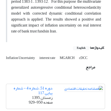
period 1383:1 – 1393:12.
For this purpose, the multivariate
generalized autoregressive conditional heteroscedasticity
model with corrected dynamic conditional correlation
approach is applied. The results showed a positive and
significant impact of inflation uncertainty on real interest
rate of bank trust funds
in Iran.
کلیدواژه‌ها
English
Inflation Uncertainty
interest rate
MGARCH
cDCC
مراجع
دوره 51، شماره 4 - شماره
پیاپی 117
زمستان 1395
صفحه
929-950