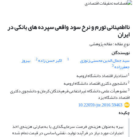
نااطمینانی تورم و نرخ سود واقعی سپرده های بانکی در
ایران
نوع مقاله : مقاله پژوهشی
نویسندگان
2
1
سید جمال الدین محسنی زنوزی
اکبر حسن زاده
بهروز
3
جعفرزاده
1
استادیار اقتصاد دانشگاه ارومیه
2
دانشجوی دکتری اقتصاد دانشگاه ارومیه
3
عضو هیأت علمی دانشگاه غیرانتفاعی فرهیختگان کرمان و دانشجوی دکتری
اقتصاد دانشگاه یزد
10.22059/jte.2016.59463
چکیده
بهره به‌‌عنوان هزینه‌ی فرصت سرمایه­گذاری یا به‌عبارتی هزینه‌ی اخذ
اعتبارات مورد نیاز در فرآیند تولید، نقشی اساسی در قیمت تمام شده