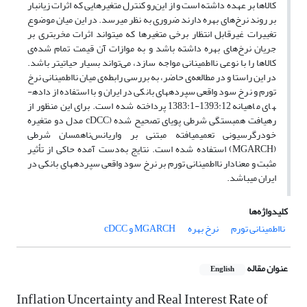
کالاها بر عهده داشته است و از این‌رو کنترل متغیرهایی که اثرات زیانبار
بر روند نرخ‌های بهره دارند ضروری به نظر می­رسد. در این میان موضوع
تغییرات غیرقابل ­انتظار برخی متغیرها که می­تواند اثرات مخرب­تری بر
جریان نرخ‌های بهره داشته باشد و به موازات آن قیمت تمام شده‌ی
کالاها را با نوعی نااطمینانی مواجه سازد، می‌تواند بسیار حیاتی­تر باشد.
در این راستا و در مطالعه‌ی حاضر، به بررسی رابطه‌ی میان نااطمینانی نرخ
تورم و نرخ سود واقعی سپرده­های بانکی در ایران و با استفاده از داده­
های ماهیانه 1393:12-1383:1 پرداخته شده است. برای این منظور از
رهیافت همبستگی شرطی پویای تصحیح شده (cDCC مدل دو متغیره
خودرگرسیونی تعمیم­یافته مبتنی بر واریانس‌ناهمسان شرطی
(MGARCH) استفاده شده است. نتایج به‌دست آمده حاکی از تأثیر
مثبت و معنادار نااطمینانی تورم بر نرخ سود واقعی سپرده­های بانکی در
ایران می­باشد.
کلیدواژه‌ها
نااطمینانی تورم
نرخ بهره
MGARCH و cDCC
عنوان مقاله
English
Inflation Uncertainty and Real Interest Rate of