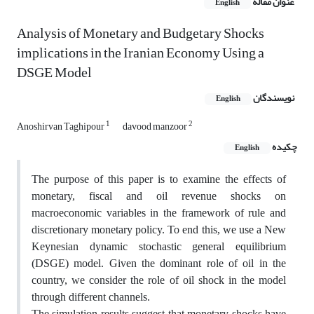
عنوان مقاله
English
Analysis of Monetary and Budgetary Shocks
implications in the Iranian Economy Using a
DSGE Model
نویسندگان
English
1
2
Anoshirvan Taghipour
davood manzoor
چکیده
English
The purpose of this paper is to examine the effects of
monetary, fiscal and oil revenue shocks on
macroeconomic variables in the framework of rule and
discretionary monetary policy. To end this, we use a New
Keynesian dynamic stochastic general equilibrium
(DSGE) model. Given the dominant role of oil in the
country, we consider the role of oil shock in the model
through different channels
.
The simulation results suggest that monetary shocks have