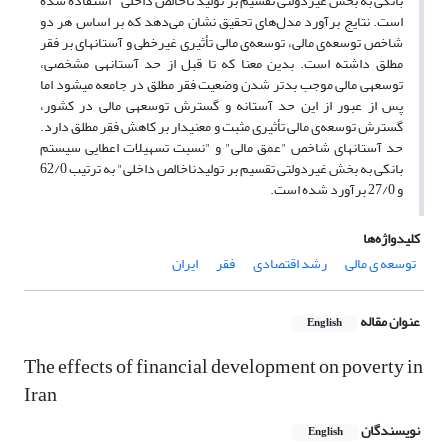
بانکی به بخش غیردولتی تقسیم بر تولید ناخالص داخلی" استفاده شده
است. نتایج برآورد مدل‌های تحقیق نشان می‌دهد که بر اساس هر دو
شاخص توسعه‌ی مالی، توسعه‌ی مالی تأثیری غیرخطی و آستانه­ای بر فقر
مطلق داشته است. بدین معنا که تا قبل از حد آستانه­­ی مشخصی،
توسعه­ی مالی موجب بدتر شدن وضعیت فقر مطلق در جامعه می­شود اما
پس از عبور از این حد آستانه­ و گسترش توسعه­ی مالی در کشور،
گسترش توسعه‌ی مالی تأثیری مثبت و معنی­دار بر کاهش فقر مطلق دارد.
حد آستانه­ای شاخص "عمق مالی" و "نسبت تسهیلات اعطایی سیستم
بانکی به بخش غیردولتی تقسیم بر تولیدناخالص داخلی" به ترتیب 62/0
و 27/0 برآورد شده است.
کلیدواژه‌ها
توسعه ی مالی
رشد اقتصادی
فقر
ایران
عنوان مقاله
English
The effects of financial development on poverty in
Iran
نویسندگان
English