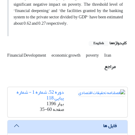
significant negative impact on poverty. The threshold level of
“financial deepening” and “the facilities granted by the banking
system to the private sector divided by GDP” have been estimated
about 0.62 and 0.27 respectively.
کلیدواژه‌ها
English
Financial Development
economic growth
poverty
Iran
مراجع
دوره 52، شماره 1 - شماره
پیاپی 118
بهار 1396
صفحه
35-60
فایل ها