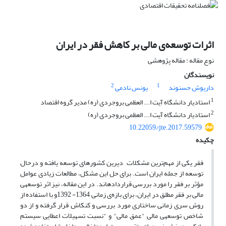
اثرات توسعه‌ی مالی بر کاهش فقر در ایران
نوع مقاله : مقاله پژوهشی
نویسندگان
2
1
داریوش حسنوند
یونس نادمی
1
استادیار دانشگاه آیت ا... العظمی بروجردی (ره) مدیر گروه اقتصاد
2
استادیار دانشگاه آیت ا... العظمی بروجردی (ره)
10.22059/jte.2017.59579
چکیده
فقر یکی از مهم‌ترین مشکلات دیرین کشورهای توسعه یافته و درحال
توسعه از جمله ایران است. برای حل این مشکل، مطالعات زیادی عوامل
مؤثر بر فقر را مورد بررسی قرارداده
اند. در این مقاله، نیز اثر توسعه­ی
مالی بر فقر مطلق در ایران، برای بازه‌ی زمانی 1364- 1392و با استفاده از
روش سری زمانی ساختاری مورد بررسی و کنکاش قرار گرفته و از دو
شاخص توسعه­ی مالی "عمق مالی" و "نسبت تسهیلات اعطایی سیستم