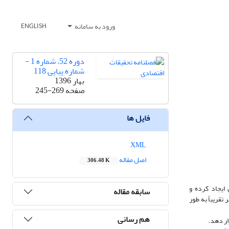
ورود به سامانه
ENGLISH
دوره 52، شماره 1 -
شماره پیاپی 118
بهار 1396
صفحه
245-269
فایل ها
XML
اصل مقاله
306.48 K
ایجاد کرده و
سابقه مقاله
دهه‌ی اخیر تقریباً به طور
هم رسانی