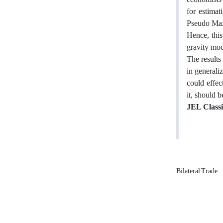
for estimat
Pseudo Ma
Hence, this
gravity mod
The results
in generali
could effec
it, should 
JEL Classi
Bilateral Trade