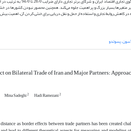
نتایج نشان می‌دهد متغیر فاصله به عنوان نماینده‌ی اثرات مرزی در بررسی الگوی تجاری
یر متغیرها بسیار بزرگ و پر اهمیت جلوه می‌کند. همچنین محصور نبودن کشورها در خشک
ه در کاهش روابط تجاری و استفاده از حمل و نقل دریایی برای خنثی کردن آن، اهمیت بیش‌
سون – پسوئدو
ct on Bilateral Trade of Iran and Major Partners: Appro
2
2
Mina Sadeghi
Hadi Ramezani
 distance as border effects between trade partners has been created chall
and lead to different theoretical aspects for measuring and modeling of