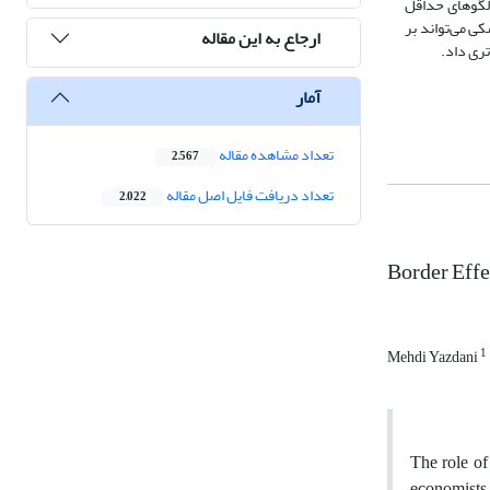
 اقتصاد ایران و شرکای برتر تجاری دارای ضرایب 28/0 تا 94/0 به ترتیب در الگوهای حداقل
ی می‌تواند بر
ارجاع به این مقاله
تری داد.
آمار
تعداد مشاهده مقاله
2,567
تعداد دریافت فایل اصل مقاله
2,022
Border Effe
1
Mehdi Yazdani
The role of
economists 