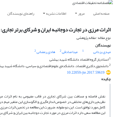
صفحه اصلی
مرور
اطلاعات نشریه
راهنمای نویسندگان
اثرات مرزی در تجارت دوجانبه ایران و شرکای برتر تجاری:
نوع مقاله : مقاله پژوهشی
نویسندگان
2
2
1
مهدی یزدانی
مینا صادقی
هادی رمضانی
1
استادیار گروه اقتصاد دانشگاه شهید بهشتی
2
دانشجوی دکتری اقتصاد، دانشکده‌ی علوم اقتصادی و سیاسی، دانشگاه شهید به
10.22059/jte.2017.59619
چکیده
نقش فاصله و مسافت بین شرکای تجاری در قالب مفهومی به نام اثرات مرزی،
کامل مورد توافق است. این دو مقوله، ضرورت این مطالعه در تخمین اثرات مرزی
این مطالعه سعی دارد اثرات مرزی در مورد تجارت دوجانبه بین ایران و شرکای برتر تجاری آن را طی سال‎های 2014-1988 از روش‌های غیرخطی 