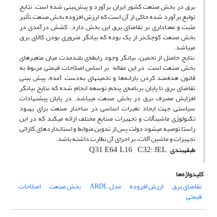
برق در بخش صنعت کشور ایران برآورد و پیش‌بینی شده است. نتایج
توابع برآورد شده حاکی از آن است که ارزش افزوده بخش صنعت تأثیر
مثبت و معناداری بر تقاضای برق­ این بخش دارد. کشش درآمدی در
بخش صنعت کوچک‌تر از یک بوده که بیانگر ضروری بودن کالای برق
می‏باشد.
نتایج حاصل از تخمین، بیانگر وجود رابطه‌ی بلندمدت میان متغیرهای
بخش صنعت است. در این مقاله بر اساس اصلاحات قیمتی مربوط به
قانون هدفمند کردن یارانه‌ها و تخمین‏های به‌دست آمده، پیش بینی
تقاضای برق تا پایان برنامه‌ی پنجم توسعه انجام شده که نتایج بیانگر
افزایش مصرف برق در بخش صنعت می­باشد. در پایان پیشنهادات
سیاستی جهت ایجاد تغیرات اساسی در ساختار صنعت برای بهبود
تکنولوژی ماشین‏آلات و تجهیزات صنایع مختلف ارائه می‏کند که در این
راستا توصیه می‏شود دولت پس از تدوین ضوابط و استانداردهای کارائی
تجهیزات و ماشین آلات، بر اجرای آن نظارت داشته باشد.
Q31
E64 ,L16
, C32: JEL
طبقه
بندی
,
کلیدواژه‌ها
تقاضای برق
ارزش افزوده
مدل ARDL
بخش صنعت
اصلاحات
قیمتی