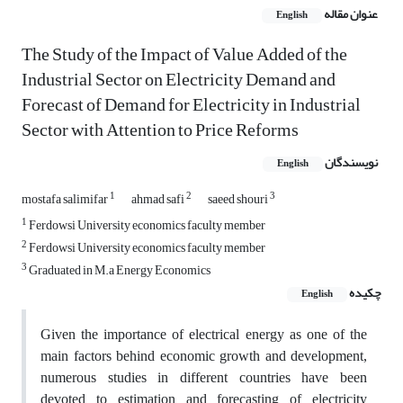
عنوان مقاله
English
The Study of the Impact of Value Added of the
Industrial Sector on Electricity Demand and
Forecast of Demand for Electricity in Industrial
Sector with Attention to Price Reforms
نویسندگان
English
1
2
3
mostafa salimifar
ahmad safi
saeed shouri
1
Ferdowsi University economics faculty member
2
Ferdowsi University economics faculty member
3
Graduated in M.a Energy Economics
چکیده
English
Given the importance of electrical energy as one of the
main factors behind economic growth and development,
numerous studies in different countries have been
devoted to estimation and forecasting of electricity