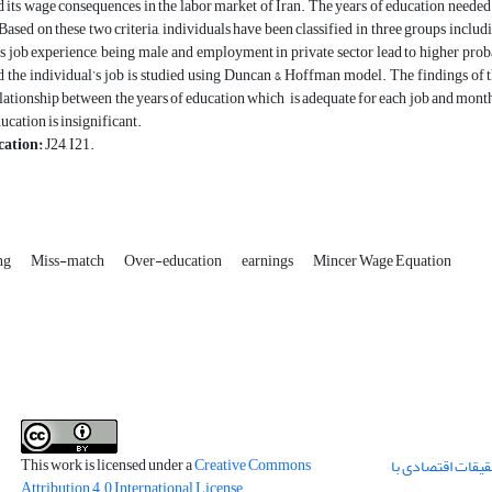
 its wage consequences in the labor market of Iran. The years of education needed f
 Based on these two criteria, individuals have been classified in three groups inc
ss job experience, being male and employment in private sector lead to higher pro
 the individual’s job is studied using Duncan & Hoffman model. The findings of th
elationship between the years of education which is adequate for each job and month
cation is insignificant.
cation:
J24, I21.
ing
Miss-match
Over-education
earnings
Mincer Wage Equation
This work is licensed under a
Creative Commons
قیقات اقتصادی با
Attribution 4.0 International License
.