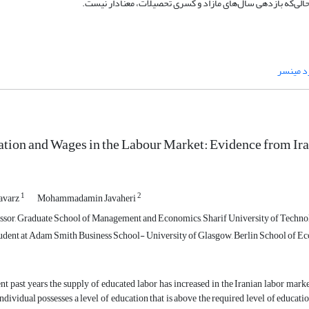
الی‌که بازدهی سال‌های مازاد و کسری تحصیلات، معنادار نیست.
د مینسر
ion and Wages in the Labour Market: Evidence from Ir
1
2
avarz
Mohammadamin Javaheri
ssor, Graduate School of Management and Economics, Sharif University of Techn
udent at Adam Smith Business School- University of Glasgow, Berlin School of
nt past years the supply of educated labor has increased in the Iranian labor mar
 individual possesses a level of education that is above the required level of educat