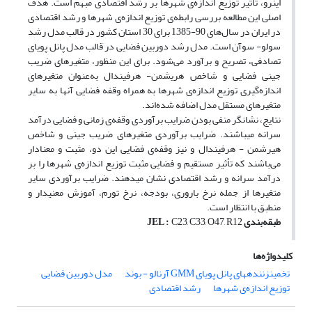
این­رو، تأثیر توزیع اندازه‌ی شهرها بر رشد اقتصادی مبهم است. هدف
اصلی این مطالعه بررسی رابطه‌ی توزیع اندازه‌ی شهرها و رشد اقتصادی
در ایران در سال‌های 90-1385 برای 30 استان کشور در قالب مدل رشد
سولو- سوآن است. مدل رشد دوربین فضایی در قالب مدل پانل پویای
تصادفی، تصریح و برآورد می‌شود. برای این منظور، متغیرهای ضریب
جینی فضایی و شاخص هریشمن- هرفیندال به‌عنوان متغیرهای
اندازه‌گیری توزیع اندازه‌ی شهرها به همراه وقفه فضایی آن­ها به سایر
متغیرهای مستقل مدل اضافه شده‌اند.
نتایج، نشانگر منفی بودن ضرایب برآوردی وقفه‌ی زمانی و فضایی درآمد
سرانه می­باشند. ضرایب برآوردی متغیرهای ضریب جینی و شاخص
هیرشمن - هرفیندال و نیز وقفه‌ی فضایی این دو، مثبت و معنادار
می‌باشند که تأثیر مستقیم و فضایی مثبت توزیع اندازه‌ی شهرها را بر
درآمد سرانه و رشد اقتصادی نشان می­دهند. ضرایب برآوردی سایر
متغیرها از جمله نرخ باروری، بودجه، نرخ تورم، آموزش معنی­دار و
منطبق با انتظار است.
طبقه‌بندی
C23, C33, O47, R12
:
JEL
کلیدواژه‌ها
تخمین­زننده­های پانل پویای GMM آرنالو - بوند
مدل دوربین فضایی
توزیع اندازه‌ی شهرها
رشد اقتصادی