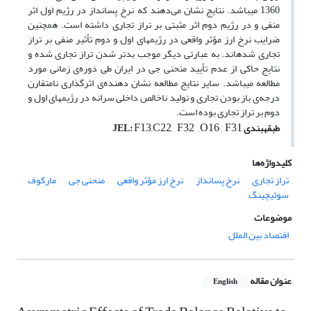
1360 می­باشد. نتایج نشان می‌دهند که نرخ پس­انداز در رژیم اول اثر
منفی و در رژیم دوم اثر مثبتی بر تراز تجاری داشته است. همچنین
ضرایب نرخ ارز مؤثر واقعی در رژیم­های اول و دوم تأثیر منفی بر تراز
تجاری شده­اند. به عبارتی دیگر موجب بدتر شدن تراز تجاری شده و
نتایج حاکی از عدم تأیید منحنی جی در ایران طی دوره‌ی زمانی مورد
مطالعه می­باشد. سایر نتایج مطالعه نشان دهنده‌ی اثرگذاری نامتقارن
درجه‌ی باز بودن تجاری و تولید ناخالص داخلی سرانه در رژیم­های اول و
دوم بر تراز تجاری بوده است.
F13,C22,
F32
,O16 , F31
طبقه­بندی
:
JEL
کلیدواژه‌ها
تراز تجاری
نرخ پس­انداز
نرخ ارز مؤثر واقعی
منحنی جی
مارکوف
سوئیچینگ
موضوعات
اقتصاد بین الملل
عنوان مقاله
English