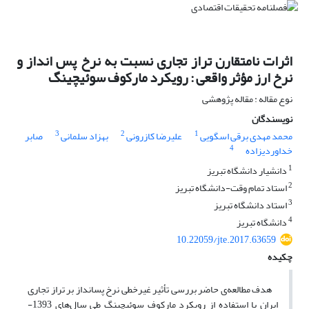
اثرات نامتقارن تراز تجاری نسبت به نرخ پس انداز و
نرخ ارز مؤثر واقعی : رویکرد مارکوف سوئیچینگ
نوع مقاله : مقاله پژوهشی
نویسندگان
3
2
1
محمد مهدی برقی اسگویی
علیرضا کازرونی
بهزاد سلمانی
صابر
4
خداوردیزاده
1
دانشیار دانشگاه تبریز
2
استاد تمام وقت-دانشگاه تبریز
3
استاد دانشگاه تبریز
4
دانشگاه تبریز
10.22059/jte.2017.63659
چکیده
هدف مطالعه‌ی حاضر بررسی تأثیر غیرخطی نرخ پس­انداز بر تراز تجاری
ایران با استفاده از رویکرد مارکوف سوئیچینگ طی سال‌های 1393-