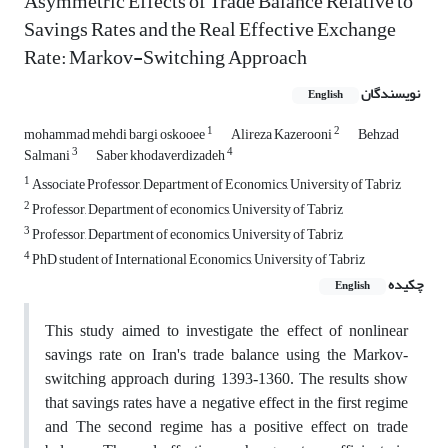
Asymmetric Effects of Trade Balance Relative to
Savings Rates and the Real Effective Exchange
Rate: Markov-Switching Approach
نویسندگان
English
1
2
mohammad mehdi bargi oskooee
Alireza Kazerooni
Behzad
3
4
Salmani
Saber khodaverdizadeh
1
Associate Professor, Department of Economics, University of Tabriz
2
Professor, Department of economics, University of Tabriz
3
Professor, Department of economics, University of Tabriz
4
PhD student of International Economics, University of Tabriz
چکیده
English
This study aimed to investigate the effect of nonlinear
savings rate on Iran's trade balance using the Markov-
switching approach during 1393-1360. The results show
that savings rates have a negative effect in the first regime
and The second regime has a positive effect on trade