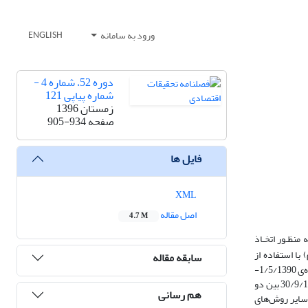
ورود به سامانه
ENGLISH
دوره 52، شماره 4 -
شماره پیاپی 121
زمستان 1396
صفحه
905-934
فایل ها
XML
اصل مقاله
4.7 M
منظـور اتخـاذ
با استفاده از
سابقه مقاله
رویکرد جدید تبدیل هیلبرت - هوانگ در بازه‌ی زمانی 5/1/1380- 30/9/1394، می­باشد. نتایج این مطالعه نشان می‌دهد هم‌بستگی در طول زمان ثابت نمی‌باشد. در دوره‌ی 1/5/1390-
31/6/1392 بین دو سری سکه و دلار، سکه عامل پیشرو، بین سکه و سهام، سکه پیشرو و بین دلار و سهام، دلار عامل پیشرو بوده است. و در دوره‌ی 1/7/1392-30/9/1394 بین دو
هم رسانی
 سایر روش‌های