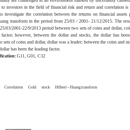
sually are challenged in an environment marked by uncertainty caused by
 to investors in the field of financial risk and return and correlation i
o investigate the correlation between the returns on financial assets
uang transform in the period from 25/03 / 2001- 21/12/2015. The result
25/03/2001-22/9/2013 period between two sets of coins and dollar, coin 
 factor; however, between the dollar and stocks, the dollar has bee
 sets of coins and dollar, dollar was a leader; between the coins and st
dollar has been the leading factor.
fication:
G11, G01, C32
Correlation
Gold
stock
Hilbert - Huang transform