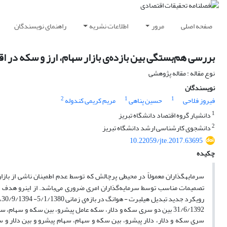
صفحه اصلی
مرور
اطلاعات نشریه
راهنمای نویسندگان
بررسی هم‌بستگی بین بازده‌ی بازار سهام، ارز و سکه در ا
نوع مقاله : مقاله پژوهشی
نویسندگان
2
1
1
فیروز فلاحی
حسین پناهی
مریم کریمی کندوله
1
دانشیار گروه اقتصاد دانشگاه تبریز
2
دانشجوی کارشناسی ارشد دانشگاه تبریز
10.22059/jte.2017.63695
چکیده
سرمایه­گذاران معمولاً در محیطی پرچالش که توسط عدم اطمینان ناشی از بازارها
تصمیمات مناسب توسط سرمایه
گذاران امری ضروری می‌باشد. از این­رو هدف ا
سری سکه و دلار، دلار پیشرو، بین سکه و سهام، سهام پیشرو و بین دلار و 