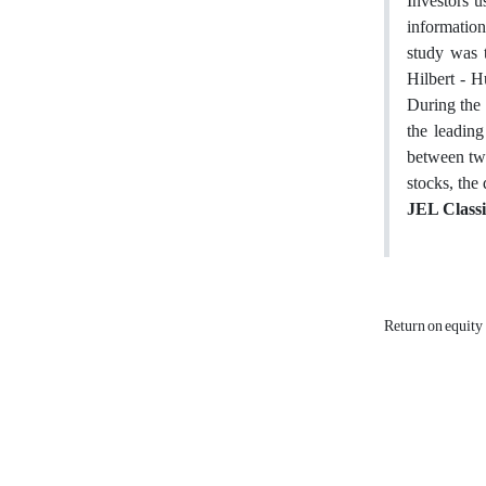
Investors u
information
study was t
Hilbert - H
During the 
the leading
between two
stocks, the 
JEL Classi
Return on equity