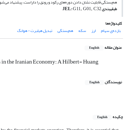
هم‌بستگی قابلیت نشان دادن دوره‌های رکود و رونق را داراست، پیشنهاد می‌شو
طبقه­بندی
:
JEL
G11, G01, C32
کلیدواژه‌ها
بازده‌ی سهام
ارز
سکه
هم‌بستگی
تبدیل هیلبرت - هوانگ
عنوان مقاله
English
s in the Iranian Economy: A Hilbert- Huang
نویسندگان
English
چکیده
English