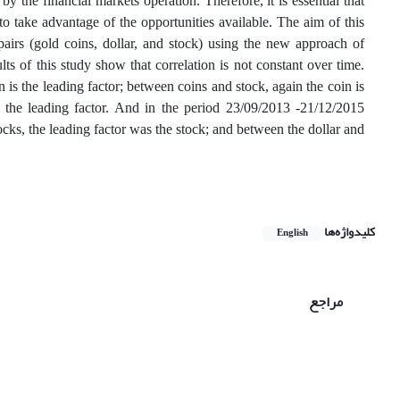
 the financial markets operation. Therefore, it is essential that
s to take advantage of the opportunities available. The aim of this
 pairs (gold coins, dollar, and stock) using the new approach of
s of this study show that correlation is not constant over time.
is the leading factor; between coins and stock, again the coin is
n the leading factor. And in the period 23/09/2013 -21/12/2015
ocks, the leading factor was the stock; and between the dollar and
کلیدواژه‌ها
English
مراجع