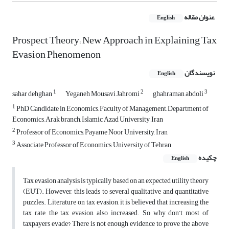
عنوان مقاله
English
Prospect Theory; New Approach in Explaining Tax
Evasion Phenomenon
نویسندگان
English
1
2
3
sahar dehghan
Yeganeh Mousavi Jahromi
ghahraman abdoli
1
PhD Candidate in Economics, Faculty of Management, Department of
Economics, Arak branch, Islamic Azad University, Iran
2
Professor of Economics, Payame Noor University, Iran
3
Associate Professor of Economics, University of Tehran
چکیده
English
Tax evasion analysis is typically based on an expected utility theory
(EUT). However, this leads to several qualitative and quantitative
puzzles. Literature on tax evasion, it is believed that increasing the
tax rate, the tax evasion also increased. So why don’t most of
taxpayers evade? There is not enough evidence to prove the above