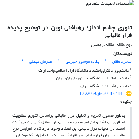
تئوری چشم انداز؛ رهیافتی نوین در توضیح پدیده
فرار مالیاتی
نوع مقاله : مقاله پژوهشی
نویسندگان
3
2
1
سحر دهقان
یگانه موسوی جهرمی
قهرمان عبدلی
1
دانشجوی دکترای اقتصاد دانشگاه آزاد اسلامی واحد اراک
2
دانشیار اقتصاد دانشگاه پیام نور، تهران، ایران
3
دانشیار اقتصاد دانشگاه تهران
10.22059/jte.2018.64841
چکیده
به‌طور معمول تجزیه و تحلیل فرار مالیاتی براساس تئوری مطلوبیت
انتظاری می‌باشد و این امر منجر به بسیاری از مسائل کمی و کیفی شده
است. در ادبیات فرار مالیاتی این اعتقاد وجود دارد که با افزایش نرخ
مالیات، میزان فرار مالیاتی نیز افزایش می­یابد، اما دلیل اینکه مؤدیان از