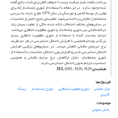
پرداخت مالیات فرار می­کنند چیست؟ شواهد کافی برای اثبات نتایج گفته
شده وجود ندارد. در این مقاله با استفاده از تئوری چشم­انداز که برای
اولین بار توسط کانمن و تورسکی در سال 1979 مطرح شده، به بررسی
مسئله فرار مالیاتی ­پرداخته می‌شود. مقایسه‌ی نتایج حاصل از محاسبات
در سناریوهای مختلف احتمالات ارائه شده حاکی از تفاوت بسیار زیاد
جرائم مالیاتی بین تئوری چشم­انداز و تئوری مطلوبیت انتظاری می‌باشد.
جرایم به‌دست آمده با استفاده از تئوری مطلوبیت انتظاری بسیار
بزرگ‌تر بوده و همچنین با افزایش احتمال حسابرسی در هر دو نظریه،
نرخ جریمه‌ی مالیاتی کاهش می­یابد. در سناریوهای ترکیبی افزایش
احتمال حسابرسی شدن و افزایش وزن احتمال، محاسبات با استفاده از
تئوری چشم‌انداز، نشان ازکاهش نرخ جرایم مالیاتی و همچنین
حساسیت جرایم به وزن احتمال حسابرسی دارند.
طبقه‌بندی
:
JEL
D81, H26, H29
کلیدواژه‌ها
فرار مالیاتی
تئوری مطلوبیت انتظاری
تئوری چشم­انداز
ریسک­
گریزی
موضوعات
بخش عمومی