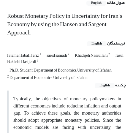
عنوان مقاله
English
Robust Monetary Policy in Uncertainty for Iran’s
Economy by using the Hansen and Sargent
Approach
نویسندگان
English
1
2
2
fatemeh labafi feriz
saeid samadi
Khadijeh Nasrullahi
rasul
2
Bakhshi Dastjerdi
1
Ph.D. Student, Department of Economics, University of Isfahan,
2
Department of Economics, University of Isfahan
چکیده
English
Typically, the objectives of monetary policymakers in
different economies include reducing inflation and output
gap. To achieve these goals, the monetary authorities
should adopt appropriate monetary policies. Since the
economic models are facing with uncertainty, the