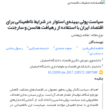
سیاست پولی بهینه‌ی استوار در شرایط نااطمینانی برای
اقتصاد ایران با استفاده از رهیافت هانسن و سارجنت
نوع مقاله : مقاله پژوهشی
نویسندگان
2
2
1
فاطمه لبافی فریز
سعید صمدی
خدیجه نصرالهی
رسول بخشی
2
دستجردی
1
دانشجوی دوره‌ی دکتری اقتصاد دانشگاه اصفهان
2
دانشیار دانشکده‌ی اقتصاد و علوم اداری دانشگاه اصفهان
10.22059/jte.2017.228572.1007508
چکیده
اهداف سیاست‌گذار پولی به‌طور معمول در اقتصادهای مختلف، کاهش
تورم و شکاف تولیداز مقدار هدف آن است. برای رسیدن به این اهداف،
مقام پولی باید سیاست پولی مناسبی را اتخاذ کند. از آنجایی که مدل‌های
اقتصادی با عدم اطمینان مواجه هستند، می­بایست این نااطمینانی در