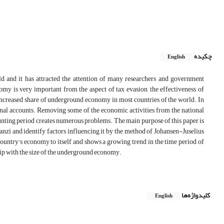
چکیده
English
 and it has attracted the attention of many researchers and government
my is very important from the aspect of tax evasion, the effectiveness of
increased share of underground economy in most countries of the world. In
onal accounts. Removing some of the economic activities from the national
ounting period creates numerous problems. The main purpose of this paper is
nzi and identify factors influencing it by the method of Johansen-Juselius
untry's economy to itself and shows a growing trend in the time period of
ship with the size of the underground economy.
کلیدواژه‌ها
English