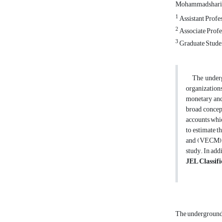
Mohammadshari
1
Assistant Profe
2
Associate Profe
3
Graduate Studen
The undergro
organizations
monetary and
broad concept
accounts whic
to estimate t
and (VECM). 
study. In add
JEL Classifi
The undergroun