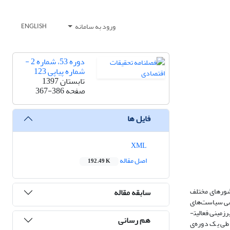
ورود به سامانه
ENGLISH
دوره 53، شماره 2 -
شماره پیاپی 123
تابستان 1397
صفحه
367-386
فایل ها
XML
اصل مقاله
192.49 K
کشورهای مختلف
سابقه مقاله
خشی سیاست‌های
پولی و مالی، رشد اقتصادی و توزیع درآمد دارد و شواهد، حاکی از افزایش سهم اقتصاد زیر زمینی در بیشتر کشورهای جهان است. در مفهوم گسترده منظور از اقتصاد زیرزمینی فعالیت­
هم رسانی
 طی یک دوره‌ی