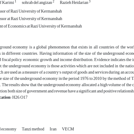
1
2
3
f Karimi
sohrab del angizan
Razieh Heidarian
ssor of Razi University of Kermanshah
ssor at Razi University of Kermanshah
t of Economics at Razi University of Kermanshah
und economy is a global phenomenon that exists in all countries of the world
 in different countries. Having information of the size of the underground econo
 fiscal policy, economic growth and income distribution. Evidence indicates the 
, the underground economy is those activities which are not included in the nati
h are used as a measure of a country's output of goods and services during an acc
he size of the underground economy in the period 1976 to 2010 by the method of Ta
The results show that the underground economy allocated a high volume of the co
ition, both size of government and revenue have a significant and positive relation
cation
: H26, O17
d economy
Tanzi method
Iran
VECM