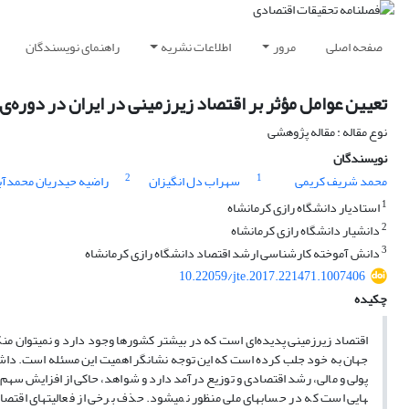
صفحه اصلی
مرور
اطلاعات نشریه
راهنمای نویسندگان
تعیین عوامل مؤثر بر اقتصاد زیرزمینی در ایران در دوره‌ی 1389- 1355 (روش تصحیح خطای برداری)
نوع مقاله : مقاله پژوهشی
نویسندگان
2
1
محمد شریف کریمی
سهراب دل انگیزان
راضیه حیدریان محمدآب
1
استادیار دانشگاه رازی کرمانشاه
2
دانشیار دانشگاه رازی کرمانشاه
3
دانش آموخته کارشناسی ارشد اقتصاد دانشگاه رازی کرمانشاه
10.22059/jte.2017.221471.1007406
چکیده
اقتصاد زیرزمینی پدیده‌ای است که در بیشتر کشورها وجود دارد و نمی­توان من
جهان به خود جلب کرده است که این توجه نشانگر اهمیت این مسئله است. داشتن اط
هایی است که در حساب­های ملی منظور نمی­شود. حذف برخی از فعالیت­های اقتصاد