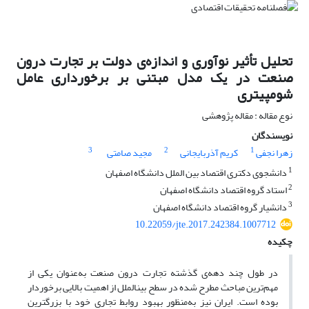
تحلیل تأثیر نوآوری و اندازه‌ی دولت بر تجارت درون
صنعت در یک مدل مبتنی بر برخورداری عامل
شومپیتری
نوع مقاله : مقاله پژوهشی
نویسندگان
3
2
1
زهرا نجفی
کریم آذربایجانی
مجید صامتی
1
دانشجوی دکتری اقتصاد بین الملل دانشگاه اصفهان
2
استاد گروه اقتصاد دانشگاه اصفهان
3
دانشیار گروه اقتصاد دانشگاه اصفهان
10.22059/jte.2017.242384.1007712
چکیده
در طول چند دهه‌ی گذشته تجارت درون صنعت به‌عنوان یکی از
مهم‌ترین مباحث مطرح شده در سطح ­بین­الملل از اهمیت بالایی برخوردار
بوده است. ایران نیز به‌منظور بهبود روابط تجاری خود با بزرگ­ترین