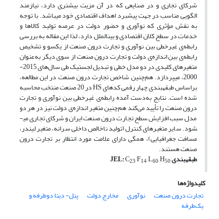
شرکای تجاری و در صنایعی که در آن مزیت بیشتری دارد، نیازمند
الگویی مناسب در جهت پیشبرد اهداف اقتصادی خود می­باشد. با توجه
به نقش مؤثری که نوآوری و حضور دولت در عرصه تولید کالاها و
خدمات در سطح کلان اقتصادی و بین­الملل دارد، لذا این مقاله به بررسی
رابطه‌ی غیرخطی بین نوآوری و تجارت درون صنعت از یک­سو و تشخیص
رابطه‌ی بین اندازه‌ی دولت و تجارت درون صنعت از سوی دیگر به‌عنوان
متغیرهای کلیدی در دو مدل خطی و تبدیل لجستیک طی سال‌های 2015-
2000، می­پردازد. هم‌چنین شاخص تجارت درون صنعت در این مطالعه،
براساس طبقه­بندی چهار رقمی کدهای HS در 20 صنعت منتخب محاسبه
شده است. نتایج به‌دست آمده رابطه‌ی غیرخطی بین نوآوری و تجارت
درون صنعت را تأیید می‌کند هم‌چنین متغیر اندازه‌ی دولت نیز در هر دو
مدل سبب افزایش سطح تجارت درون صنعت ایران و شرکای تجاری می­
شود. سایر متغیرهای کنترل (تولید ناخالص داخلی سرانه، متغیر لیندر،
مسافت جغرافیایی)­، همگی دارای علامت مورد انتظار بر تجارت درون
صنعت هستند.
طبقه­بندی
, H
, L
, F
C
:
JEL
23
14
60
50
کلیدواژه‌ها
تجارت درون صنعت
نوآوری
مخارج دولت
پنل- دیتا دوطرفه و
یک‌طرفه