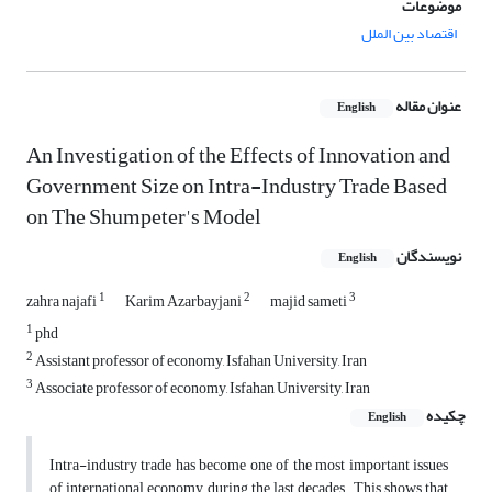
موضوعات
اقتصاد بین الملل
عنوان مقاله
English
An Investigation of the Effects of Innovation and
Government Size on Intra-Industry Trade Based
on The Shumpeter's Model
نویسندگان
English
1
2
3
zahra najafi
Karim Azarbayjani
majid sameti
1
phd
2
Assistant professor of economy, Isfahan University, Iran
3
Associate professor of economy, Isfahan University, Iran
چکیده
English
Intra-industry trade has become one of the most important issues
of international economy during the last decades. This shows that