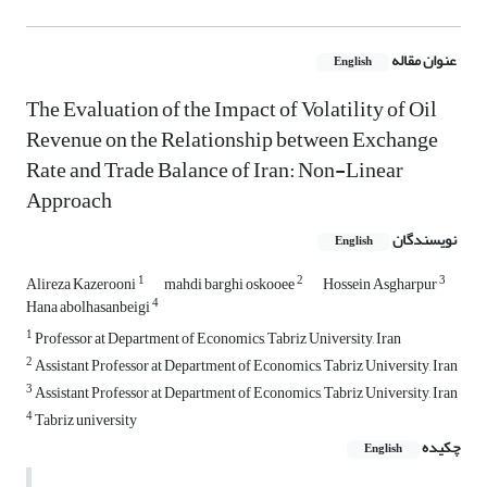
عنوان مقاله
English
The Evaluation of the Impact of Volatility of Oil
Revenue on the Relationship between Exchange
Rate and Trade Balance of Iran: Non-Linear
Approach
نویسندگان
English
1
2
3
Alireza Kazerooni
mahdi barghi oskooee
Hossein Asgharpur
4
Hana abolhasanbeigi
1
Professor at Department of Economics, Tabriz University, Iran
2
Assistant Professor at Department of Economics, Tabriz University, Iran
3
Assistant Professor at Department of Economics, Tabriz University, Iran
4
Tabriz university
چکیده
English