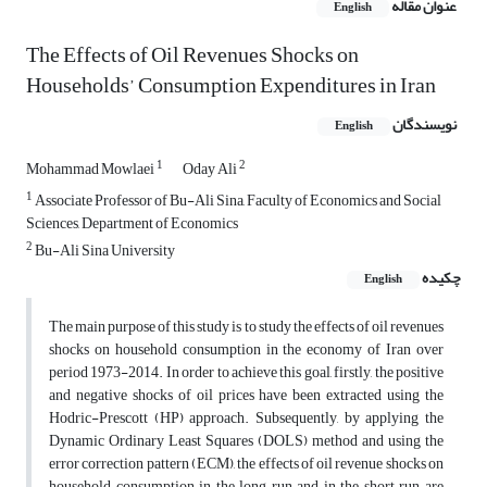
عنوان مقاله
English
The Effects of Oil Revenues Shocks on
Households’ Consumption Expenditures in Iran
نویسندگان
English
1
2
Mohammad Mowlaei
Oday Ali
1
Associate Professor of Bu-Ali Sina, Faculty of Economics and Social
Sciences, Department of Economics
2
Bu-Ali Sina University
چکیده
English
The main purpose of this study is to study the effects of oil revenues
shocks on household consumption in the economy of Iran over
period 1973-2014. In order to achieve this goal, firstly, the positive
and negative shocks of oil prices have been extracted using the
Hodric-Prescott (HP) approach. Subsequently, by applying the
Dynamic Ordinary Least Squares (DOLS) method and using the
error correction pattern (ECM), the effects of oil revenue shocks on
household consumption in the long run and in the short run are