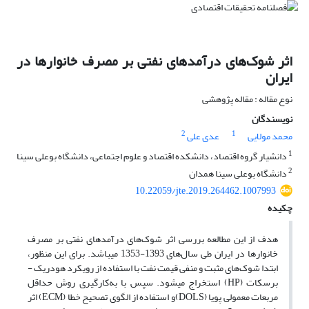
اثر شوک‌های درآمدهای نفتی بر مصرف خانوارها در
ایران
نوع مقاله : مقاله پژوهشی
نویسندگان
2
1
محمد مولایی
عدی علی
1
دانشیار گروه اقتصاد، دانشکده اقتصاد و علوم اجتماعی، دانشگاه بوعلی سینا
2
دانشگاه بوعلی سینا همدان
10.22059/jte.2019.264462.1007993
چکیده
هدف از این مطالعه بررسی اثر شو‌ک‌های درآمدهای نفتی بر مصرف
خانوارها در ایران طی سال‌های 1393-1353 می­باشد. برای این منظور،
ابتدا شوک‌های مثبت و منفی قیمت نفت با استفاده از رویکرد هودریک -
برسکات (HP) استخراج می­شود. سپس با به‌کارگیری روش حداقل
مربعات معمولی پویا (DOLS)و استفاده از الگوی تصحیح خطا (ECM) اثر