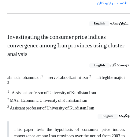
اقتصاد ایران و کلان
عنوان مقاله
English
Investigating the consumer price indices
convergence among Iran provinces using cluster
analysis
نویسندگان
English
1
2
ahmad mohammadi
serveh abdolkarimi azar
ali feghhe majidi
3
1
. Assistant professor of University of Kurdistan, Iran
2
MA in Economic, University of Kurdistan, Iran
3
Assistant professor of University of Kurdistan, Iran
چکیده
English
This paper tests the hypothesis of consumer price indices
convergence among Iran provinces over the period from 2003 to