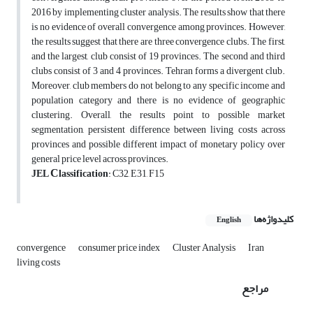
2016 by implementing cluster analysis. The results show that there
is no evidence of overall convergence among provinces. However,
the results suggest that there
are three convergence clubs.
The first,
and the largest, club consist of 19 provinces. The second and third
clubs consist of 3 and 4 provinces. Tehran forms a divergent club.
Moreover,
club members do not belong to any specific income and
population category and there is no evidence of
geographic
clustering
. Overall, the results point to possible market
segmentation, persistent difference between living costs across
provinces and possible different impact of monetary policy over
general price level across provinces.
C
JEL
lassification
: C32, E31, F15
کلیدواژه‌ها
English
convergence
consumer price index
Cluster Analysis
Iran
living costs
مراجع