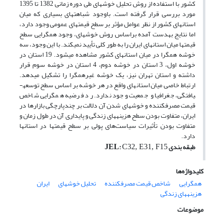
کشور با استفاده از روش تحلیل خوشه­ای طی دوره زمانی 1382 تا 1395
مورد بررسی قرار گرفته است. باوجود شباهت­های بسیاری که میان
استان­های کشور از نظر عوامل مؤثر بر سطح قیمت­های عمومی وجود دارد،
اما نتایج به­دست آمده براساس روش خوشه­ای، وجود همگرایی سطح
قیمت­ها میان استان­های ایران را به ­طور کلی تأیید نمی­کند. با این وجود، سه
خوشه همگرا در میان استان‏های کشور مشاهده می­شود. 19 استان در
خوشه اول، 3 استان در خوشه دوم، 4 استان در خوشه سوم قرار
داشته و استان تهران نیز، یک خوشه غیرهمگرا را تشکیل می­دهد.
ارتباط خاصی میان استان­های واقع در هر خوشه بر اساس سطح توسعه­
یافتگی، جغرافیا و جمعیت وجود ندارد. رد فرضیه همگرایی شاخص
قیمت مصرف­کننده و خوشه­ای شدن آن دلالت بر چندپارچگی بازارها در
ایران، متفاوت بودن سطح هزینه­های زندگی و پایداری آن در طول زمان و
متفاوت بودن تأثیرات سیاست‌های پولی بر سطح قیمت­ها در استان­ها
دارد.
طبقه بندی
:
JEL
C32, E31, F15
کلیدواژه‌ها
همگرایی
شاخص قیمت مصرف­کننده
تحلیل خوشه­ای
ایران
هزینه‏های زندگی
موضوعات