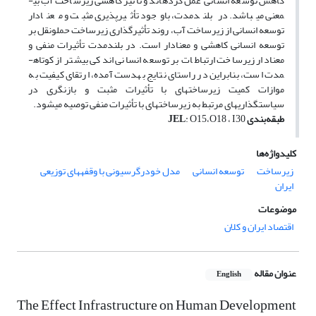
کاهش توسعه­ انسانی عمل کرده­اند و تأثیر کاهشی زیرساخت آب بی­
معنی می­باشد. در بلند­مدت، باوجود تأثیر‏پذیری مثبت و معنادار
توسعه­ انسانی از زیرساخت آب، روند تأثیر­گذاری زیرساخت حمل­ونقل بر
توسعه­ انسانی کاهشی و معنادار است. در بلند­مدت تأثیرات منفی و
معنادار زیرساخت ارتباطات بر توسعه­ انسانی اندکی بیشتر از کوتاه­
مدت است، بنابراین در راستای نتایج به‏دست آمده، ارتقای کیفیت به
موازات کمیت زیرساخت­های با تأثیرات مثبت و بازنگری در
سیاست‏گذاری‏های مرتبط به زیرساخت­های با تأثیرات منفی توصیه می‏شود.
طبقه‌بندی
: O15،O18 ، I30
JEL
کلیدواژه‌ها
زیرساخت
توسعه­ انسانی
مدل خودرگرسیونی با وقفه‏های توزیعی
ایران
موضوعات
اقتصاد ایران و کلان
عنوان مقاله
English
The Effect Infrastructure on Human Development