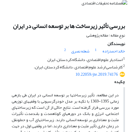
بررسی تأثیر زیرساخت ها بر توسعه انسانی در ایران
نوع مقاله : مقاله پژوهشی
نویسندگان
2
1
خالد احمدزاده
شعله نصری
1
استادیار علوم اقتصادی، دانشگاه کردستان، ایران
2
کارشناسی ارشد علوم اقتصادی، دانشگاه کردستان، ایران،
10.22059/jte.2019.74176
چکیده
در این مطالعه، تأثیر زیرساخت­ها بر توسعه­ انسانی در ایران طی بازه­ی
زمانی 1395-1369 با تکیه بر مدل خود­رگرسیونی با وقفه­های توزیعی
مورد بررسی قرار گرفته است. نتایج حاکی از آن است که زیرساخت­های
اجتماعی، انرژی و بانک در دوره­های کوتاه­مدت و بلند­مدت تأثیرات
مثبت و معناداری بر توسعه­ انسانی دارند. زیرساخت­های آب و حمل­و­نقل
در زمان جاری تأثیر مثبت و معناداری دارند، اما در وقفه­ی اول در جهت