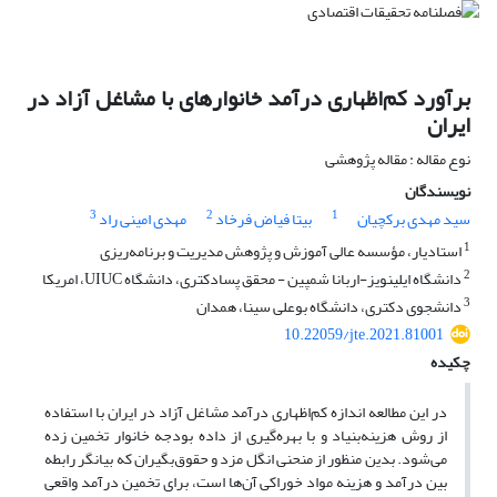
برآورد کم‌اظهاری درآمد خانوارهای با مشاغل آزاد در
ایران
نوع مقاله : مقاله پژوهشی
نویسندگان
3
2
1
سید مهدی برکچیان
بیتا فیاض فرخاد
مهدی امینی راد
1
استادیار، مؤسسه عالی آموزش و پژوهش مدیریت و برنامه‌ریزی
2
دانشگاه ایلینویز-اربانا شمپین - محقق پسادکتری، دانشگاه UIUC، امریکا
3
دانشجوی دکتری، دانشگاه بوعلی سینا، همدان
10.22059/jte.2021.81001
چکیده
در این مطالعه اندازه کم‌اظهاری درآمد مشاغل آزاد در ایران با استفاده
از روش هزینه‌‌بنیاد و با بهره‌‌گیری از داده بودجه خانوار تخمین زده
می‌‌شود. بدین منظور از منحنی انگل مزد و حقوق‌‌بگیران که بیانگر رابطه
بین درآمد و هزینه مواد خوراکی آن‌ها است، برای تخمین درآمد واقعی