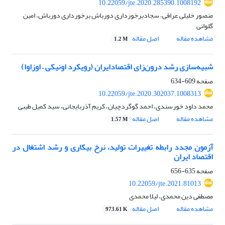
10.22059/jte.2020.285390.1008192
منصور خلیلی عراقی، سجادبرخورداری دورباش برخورداری دورباش، امین
گلوانی
مشاهده مقاله
اصل مقاله
1.2 M
شبیه‌سازی رشد درون‌زای اقتصادایران (رویکرد اونیکی – اوزاوا)
صفحه
609-634
10.22059/jte.2020.302037.1008313
محمد داود خورسندی، احمد گوگردچیان، کریم آذربایجانی، سید کمیل طیبی
مشاهده مقاله
اصل مقاله
1.57 M
آزمون مجدد رابطه تغییرات تولید، نرخ بیکاری و رشد اشتغال در
اقتصاد ایران
صفحه
635-656
10.22059/jte.2021.81013
مصطفی دین محمدی، لیلا محمدی
مشاهده مقاله
اصل مقاله
973.61 K