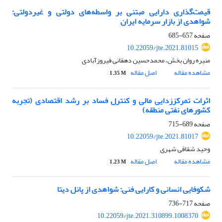
قیمت‌گذاری دارایی مبتنی بر واسطه‌های دولتی و غیردولتی:
شواهدی از بازار سرمایه ایران
صفحه
657-685
10.22059/jte.2021.81015
منیره روان بخش، محمدحسین دهقانی فیروزآبادی
مشاهده مقاله
اصل مقاله
1.35 M
اثرات تمرکززدایی مالی و کنترل فساد بر رشد اقتصادی (تجربه
کشورهای نفتی منطقه)
صفحه
689-715
10.22059/jte.2021.81017
وحید شقاقی شهری
مشاهده مقاله
اصل مقاله
1.23 M
شکوفایی انسانی و کارایی فنی: شواهدی از پانل دیتا
صفحه
717-736
10.22059/jte.2021.310899.1008370